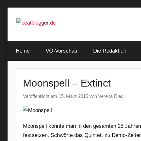
Zum
Inhalt
springen
…
beatblogger.de
and
Home
the
VÖ-Vorschau
Die Redaktion
beat
goes
on
Moonspell – Extinct
Veröffentlicht am
15. März 2015
von
Verena Riedl
Moonspell konnte man in den gesamten 25 Jahren i
festsetzen. Schwörte das Quintett zu Demo-Zeiten