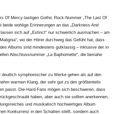
ters Of Mercy-lastigen Gothic Rock-Nummer „The Last Of
ie beide wohlige Erinnerungen an das „Darkness And
ssen sich auf „Extinct“ nur schwerlich ausmachen – am
„Malignia“, wo der Hörer durchweg das Gefühl hat, dass
des Albums sind mindestens gutklassig – inklusive der in
ellen Abschlussnummer „La Baphomette“, die beinahe
al deutlich symphonischer zu Werke gehen als auf den
enehm warmen Klang, der sehr gut zu den größtenteils
ien passt. Die-Hard-Fans mögen sich beschweren, dass
urückgeschraubt haben, aber auch sie sollten anerkennen,
slungsreiches und musikalisch hochwertiges Album
chen Konkurrenz in den Schatten stellt, sondern auch