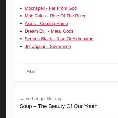
Moonspell - Far From God
Mob Rules - Rise Of The Ruler
Axxis - Coming Home
Dream Evil - Metal Gods
Serious Black - Rise Of Akhenaton
Jet Jaguar - Severance
Alben
B
Beitragsnavigation
r
Vorheriger Beitrag
e
Soup – The Beauty Of Our Youth
a
t