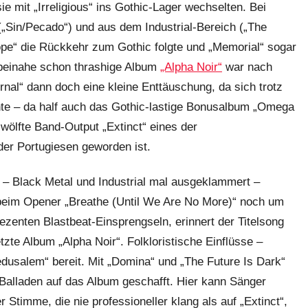
e mit „Irreligious“ ins Gothic-Lager wechselten. Bei
(„Sin/Pecado“) und aus dem Industrial-Bereich („The
Hope“ die Rückkehr zum Gothic folgte und „Memorial“ sogar
, beinahe schon thrashige Album
„Alpha Noir“
war nach
nal“ dann doch eine kleine Enttäuschung, da sich trotz
hte – da half auch das Gothic-lastige Bonusalbum „Omega
zwölfte Band-Output „Extinct“ eines der
er Portugiesen geworden ist.
e – Black Metal und Industrial mal ausgeklammert –
h beim Opener „Breathe (Until We Are No More)“ noch um
zenten Blastbeat-Einsprengseln, erinnert der Titelsong
tzte Album „Alpha Noir“. Folkloristische Einflüsse –
edusalem“ bereit. Mit „Domina“ und „The Future Is Dark“
alladen auf das Album geschafft. Hier kann Sänger
Stimme, die nie professioneller klang als auf „Extinct“,