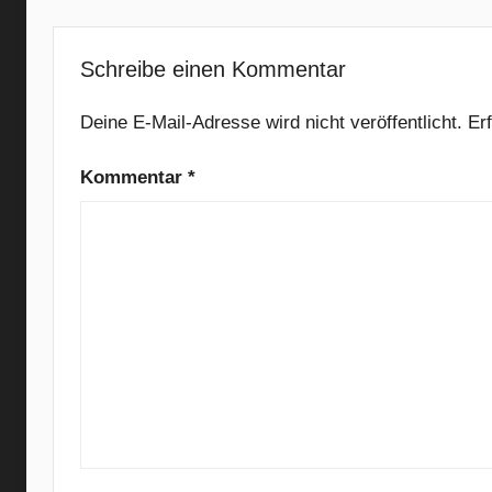
h
e
(
Schreibe einen Kommentar
U
n
Deine E-Mail-Adresse wird nicht veröffentlicht.
Er
t
Kommentar
*
i
l
W
e
A
r
e
N
o
M
o
r