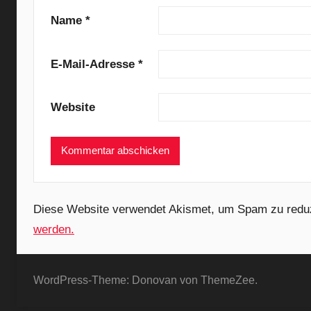
e
Name
*
)
,
E-Mail-Adresse
*
D
a
Website
r
k
M
e
t
a
Diese Website verwendet Akismet, um Spam zu redu
l
werden.
,
D
a
WordPress-Theme: Donovan von ThemeZee.
r
k