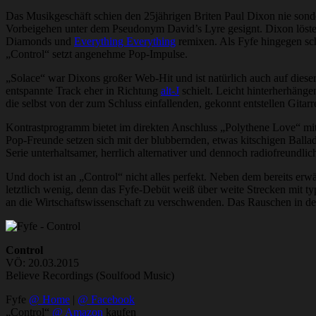
Das Musikgeschäft schien den 25jährigen Briten Paul Dixon nie sonder
Vorbeigehen unter dem Pseudonym David’s Lyre gesignt. Dixon löste
Diamonds und
Everything Everything
remixen. Als Fyfe hingegen sc
„Control“ setzt angenehme Pop-Impulse.
„Solace“ war Dixons großer Web-Hit und ist natürlich auch auf dieser
entspannte Track eher in Richtung
alt-J
schielt. Leicht hinterherhäng
die selbst von der zum Schluss einfallenden, gekonnt entstellen Gitarr
Kontrastprogramm bietet im direkten Anschluss „Polythene Love“ m
Pop-Freunde setzen sich mit der blubbernden, etwas kitschigen Balla
Serie unterhaltsamer, herrlich alternativer und dennoch radiofreundl
Und doch ist an „Control“ nicht alles perfekt. Neben dem bereits erwä
letztlich wenig, denn das Fyfe-Debüt weiß über weite Strecken mit ty
an die Wirtschaftswissenschaft zu verschwenden. Das Rauschen in der
Control
VÖ: 20.03.2015
Believe Recordings (Soulfood Music)
Fyfe
@ Home
|
@ Facebook
„Control“
@ Amazon
kaufen