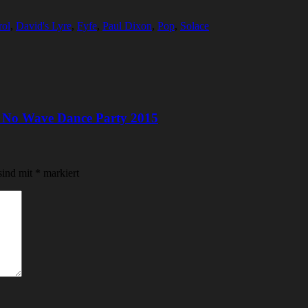
rol
,
David's Lyre
,
Fyfe
,
Paul Dixon
,
Pop
,
Solace
– No Wave Dance Party 2015
sind mit
*
markiert