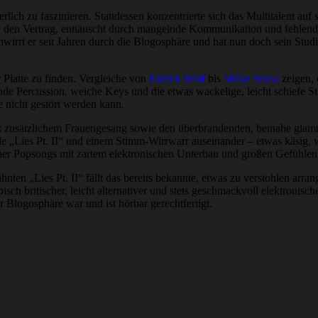
lich zu faszinieren. Stattdessen konzentrierte sich das Multitalent au
 den Vertrag, enttäuscht durch mangelnde Kommunikation und fehlendes
hwirrt er seit Jahren durch die Blogosphäre und hat nun doch sein S
 Platte zu finden. Vergleiche von
Patrick Wolf
bis
Miike Snow
zeigen, 
ende Percussion, weiche Keys und die etwas wackelige, leicht schiefe 
e nicht gestört werden kann.
it zusätzlichem Frauengesang sowie den überbrandenden, beinahe gla
de „Lies Pt. II“ und einem Stimm-Wirrwarr auseinander – etwas käsig, 
icher Popsongs mit zartem elektronischen Unterbau und großen Gefühlen
hnten „Lies Pt. II“ fällt das bereits bekannte, etwas zu verstohlen arr
pisch britischer, leicht alternativer und stets geschmackvoll elektroni
 Blogosphäre war und ist hörbar gerechtfertigt.