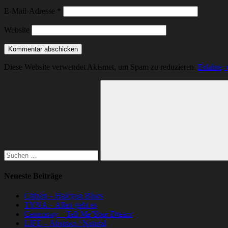
E-Mail-Adresse
*
Website
Diese Website verwendet Akismet, um Spam zu reduzieren.
Erfahre,
Suchen
nach:
Suchen
Neueste Beiträge
Citizen – Halcyon Blues
TYNA – Allen geht es
Ceremony – Tell Me Your Dream
LIFE – Abstract / Natural