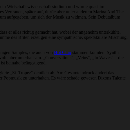
f sein Wirtschaftswissenschaftsstudium und wurde quasi im
 Vertrauen, später auf, durfte aber unter anderem Marina And The
tudium aufgegeben, um sich der Musik zu widmen. Sein Debütalbum
dass er alles richtig gemacht hat, wobei der angenehm unterkühlte,
Stimme des Briten erzeugen eine sympathische, spektakuläre Mischung,
mmigen Samples, die auch von
Hot Chip
stammen könnten. Synthi-
wohl aber unterhaltsam. „Conversations“, „Veins“, „In Waves“ – die
 ist beinahe beängstigend.
angierte „St. Tropez“ deutlich ab. Am Gesamteindruck ändert das
scher Popmusik zu unterhalten. Es wäre schade gewesen Dixons Talente