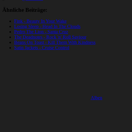
Ähnliche Beiträge:
Fink - Beauty In Your Wake
Losing Sleep - Head In The Clouds
Pedro The Lion - Santa Cruz
The Deadnotes - Rock 'n' Roll Saviour
Beans On Toast - Kill Them With Kindness
Satin Jackets - Cruise Control
Alben