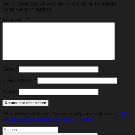
Deine E-Mail-Adresse wird nicht veröffentlicht.
Erforderliche
Felder sind mit
*
markiert
Kommentar
*
Name
*
E-Mail-Adresse
*
Website
Diese Website verwendet Akismet, um Spam zu reduzieren.
Erfahre,
wie deine Kommentardaten verarbeitet werden.
Suchen
nach: