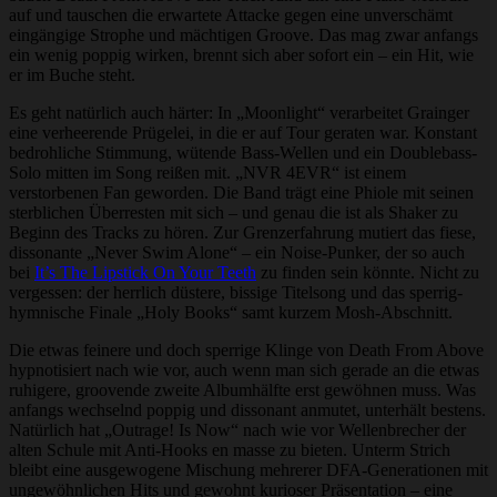
auf und tauschen die erwartete Attacke gegen eine unverschämt
eingängige Strophe und mächtigen Groove. Das mag zwar anfangs
ein wenig poppig wirken, brennt sich aber sofort ein – ein Hit, wie
er im Buche steht.
Es geht natürlich auch härter: In „Moonlight“ verarbeitet Grainger
eine verheerende Prügelei, in die er auf Tour geraten war. Konstant
bedrohliche Stimmung, wütende Bass-Wellen und ein Doublebass-
Solo mitten im Song reißen mit. „NVR 4EVR“ ist einem
verstorbenen Fan geworden. Die Band trägt eine Phiole mit seinen
sterblichen Überresten mit sich – und genau die ist als Shaker zu
Beginn des Tracks zu hören. Zur Grenzerfahrung mutiert das fiese,
dissonante „Never Swim Alone“ – ein Noise-Punker, der so auch
bei
It’s The Lipstick On Your Teeth
zu finden sein könnte. Nicht zu
vergessen: der herrlich düstere, bissige Titelsong und das sperrig-
hymnische Finale „Holy Books“ samt kurzem Mosh-Abschnitt.
Die etwas feinere und doch sperrige Klinge von Death From Above
hypnotisiert nach wie vor, auch wenn man sich gerade an die etwas
ruhigere, groovende zweite Albumhälfte erst gewöhnen muss. Was
anfangs wechselnd poppig und dissonant anmutet, unterhält bestens.
Natürlich hat „Outrage! Is Now“ nach wie vor Wellenbrecher der
alten Schule mit Anti-Hooks en masse zu bieten. Unterm Strich
bleibt eine ausgewogene Mischung mehrerer DFA-Generationen mit
ungewöhnlichen Hits und gewohnt kurioser Präsentation – eine