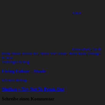
Alben
Dance-Punk
,
Death
From Above
,
Freeze Me
,
Never Slim Alone
,
Noise Rock
,
Outrage!
Is Now
Beitragsnavigation
Vorheriger Beitrag
Living Colour – Shade
Nächster Beitrag
Sløtface – Try Not To Freak Out
Schreibe einen Kommentar