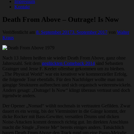
Impressum
Kontakt
Death From Above – Outrage! Is Now
Veröffentlicht am
8. September 2017
3. September 2017
von
Walter
Kraus
Nach 13 Jahren heißen sie wieder Death From Above, ganz ohne
Jahreszahl. Seit dem
geglückten Comeback 2014
sind Sebastien
Grainger und Jesse F. Keeler offenbar gekommen um zu bleiben.
„The Physical World“ war ein kreativer wie kommerzieller Erfolg,
die folgende Tour ebenfalls. Für den Nachfolger wollte man nun
gängige Strukturen aufbrechen und sich organisch weiterentwickeln.
Anders gesagt: „Outrage! Is Now“ klingt überaus vertraut und doch
irgendwie anders.
Der Opener „Nomad“ wühlt nochmals in vertrauten Gefilden. Zwar
dauert es ein wenig, bis der Vierminüter in die Gänge kommt, der
dicke Rocker mit Bass-Gewitter, versatilen Drums und dicken
Noise-Attacken kommt dennoch richtig gut. Im direkten Anschluss
macht die Single „Freeze Me“ bereits einiges anders. Tatsächlich
bauen Death From Above den Track rund um eine Piano-Melodie