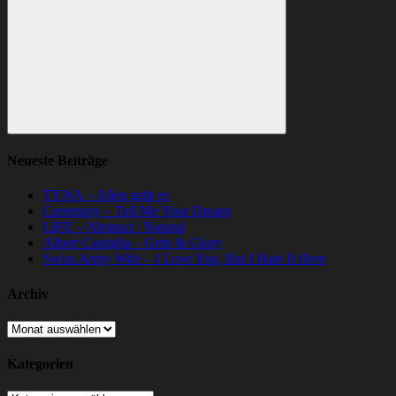
Suchen
Neueste Beiträge
TYNA – Allen geht es
Ceremony – Tell Me Your Dream
LIFE – Abstract / Natural
Albert Castiglia – Grits & Glory
Swiss Army Wife – I Love You, But I Hate It Here
Archiv
Archiv
Kategorien