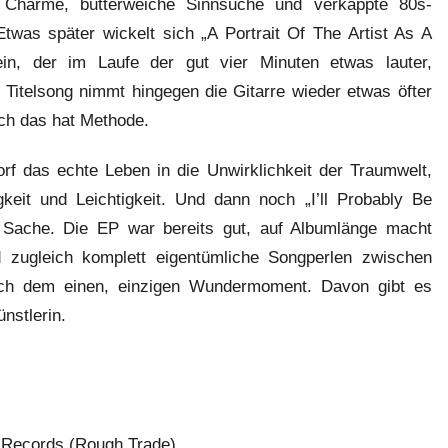
r Charme, butterweiche Sinnsuche und verkappte 80s-
twas später wickelt sich „A Portrait Of The Artist As A
n, der im Laufe der gut vier Minuten etwas lauter,
 Titelsong nimmt hingegen die Gitarre wieder etwas öfter
uch das hat Methode.
rf das echte Leben in die Unwirklichkeit der Traumwelt,
eit und Leichtigkeit. Und dann noch „I’ll Probably Be
e Sache. Die EP war bereits gut, auf Albumlänge macht
d zugleich komplett eigentümliche Songperlen zwischen
ach dem einen, einzigen Wundermoment. Davon gibt es
nstlerin.
s Records (Rough Trade)