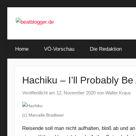
Zum
Inhalt
springen
…
beatblogger.de
and
Home
the
VÖ-Vorschau
Die Redaktion
beat
goes
on
Hachiku – I’ll Probably Be
Veröffentlicht am
12. November 2020
von
Walter Kraus
(c) Marcelle Bradbeer
Reisende soll man nicht aufhalten, bloß ab und an