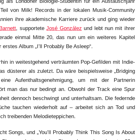
g als Londoner Biologie-Studentin für ein Austauschjahr
s Teil von Milk! Records in der lokalen Musik-Community
annien ihre akademische Karriere zurück und ging wieder
Barnett
, supportete
José González
und lebt nun mit ihrer
rade einmal Mitte 20, das nun um ein weiteres Kapitel
hr erstes Album „I’ll Probably Be Asleep“.
rhin in weitestgehend verträumten Pop-Gefilden mit Indie-
as düsterer als zuletzt. Da wäre beispielsweise „Bridging
ine Aufenthaltsgenehmigung, um mit der Partnerin
t man das nur bedingt an. Obwohl der Track eine Spur
ssenheit dennoch beschwingt und unterhaltsam. Die federnde
che tauchen wiederholt auf – arbeitet sich an Tod und
eich treibenden Melodieteppichen.
t Songs, und „You’ll Probably Think This Song Is About