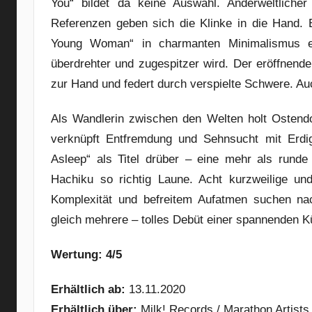
You“ bildet da keine Auswahl. Anderweltliche
Referenzen geben sich die Klinke in die Hand. E
Young Woman“ in charmanten Minimalismus ei
überdrehter und zugespitzer wird. Der eröffnende
zur Hand und federt durch verspielte Schwere. A
Als Wandlerin zwischen den Welten holt Ostendo
verknüpft Entfremdung und Sehnsucht mit Erdigk
Asleep“ als Titel drüber – eine mehr als rund
Hachiku so richtig Laune. Acht kurzweilige un
Komplexität und befreitem Aufatmen suchen n
gleich mehrere – tolles Debüt einer spannenden Kü
Wertung: 4/5
Erhältlich ab:
13.11.2020
Erhältlich über:
Milk! Records / Marathon Artist