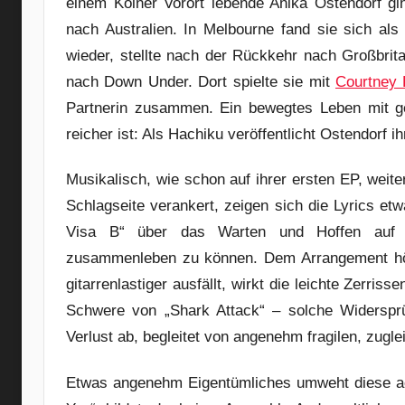
einem Kölner Vorort lebende Anika Ostendorf gin
nach Australien. In Melbourne fand sie sich al
wieder, stellte nach der Rückkehr nach Großbrit
nach Down Under. Dort spielte sie mit
Courtney 
Partnerin zusammen. Ein bewegtes Leben mit ge
reicher ist: Als Hachiku veröffentlicht Ostendorf i
Musikalisch, wie schon auf ihrer ersten EP, weite
Schlagseite verankert, zeigen sich die Lyrics etw
Visa B“ über das Warten und Hoffen auf e
zusammenleben zu können. Dem Arrangement hör
gitarrenlastiger ausfällt, wirkt die leichte Zerri
Schwere von „Shark Attack“ – solche Widersprü
Verlust ab, begleitet von angenehm fragilen, zugl
Etwas angenehm Eigentümliches umweht diese ach