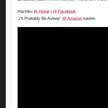
Hachiku
@ Home
|
@ Facebook
„I’ll Probably Be Asleep“
@ Amazon
kaufen