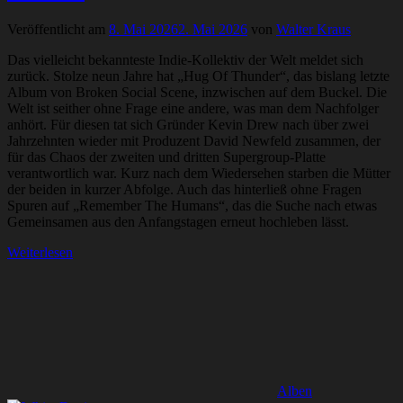
Veröffentlicht am
8. Mai 2026
2. Mai 2026
von
Walter Kraus
Das vielleicht bekannteste Indie-Kollektiv der Welt meldet sich
zurück. Stolze neun Jahre hat „Hug Of Thunder“, das bislang letzte
Album von Broken Social Scene, inzwischen auf dem Buckel. Die
Welt ist seither ohne Frage eine andere, was man dem Nachfolger
anhört. Für diesen tat sich Gründer Kevin Drew nach über zwei
Jahrzehnten wieder mit Produzent David Newfeld zusammen, der
für das Chaos der zweiten und dritten Supergroup-Platte
verantwortlich war. Kurz nach dem Wiedersehen starben die Mütter
der beiden in kurzer Abfolge. Auch das hinterließ ohne Fragen
Spuren auf „Remember The Humans“, das die Suche nach etwas
Gemeinsamen aus den Anfangstagen erneut hochleben lässt.
Weiterlesen
Alben