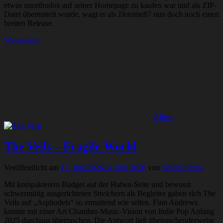
etwas unorthodox auf seiner Homepage zu kaufen war und als ZIP-
Datei übermittelt wurde, wagt er als JJerome87 nun doch noch einen
breiten Release.
Weiterlesen
Alben
The Veils – Fragile World
Veröffentlicht am
17. Juni 2026
14. Juni 2026
von
Walter Kraus
Mit kompakterem Budget auf der Haben-Seite und bewusst
schwermütig ausgerichteten Streichern als Begleiter gaben sich The
Veils auf „Asphodels“ so ermattend wie selten. Finn Andrews
konnte mit einer Art Chamber-Music-Vision von Indie Pop Anfang
2025 durchaus überraschen. Die Antwort ließ überraschenderweise