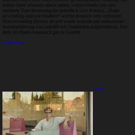
letzten Jahre scheinen überwunden, zudem besteht nun eine
etablierte Tour-Besetzung für ordentlich Live-Präsenz. „Nude
descending staircase headless“ weicht dennoch vom vertrauten
Homerecording-Prozess ab und wurde erstmals mit umfassender
Instrumentierung und ordentlicher Produktion aufgenommen. Das
steht der Band erstaunlich gut zu Gesicht.
Weiterlesen
Alben