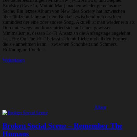
Die dauerbeschäftigten Mike Law (Wild Arrows) und Stephen
Brodsky (Cave In, Mutoid Man) machen wieder gemeinsame
Sache. Ein letztes Album von New Idea Society hat inzwischen
über fünfzehn Jahre auf dem Buckel, zwischendurch erschien
zumindest der eine oder andere Song. Aktuell ist man wieder rein als
Duo unterwegs und konzentriert sich auf einen gewissen
Minimalismus, dessen Lo-Fi-Ansatz an die Anfangstage angelehnt
ist. „Fire On The Hill“ befasst sich mit Liebe und all den Formen,
die sie annehmen kann – zwischen Schönheit und Schmerz,
Hoffnung und Verlust.
Weiterlesen
Alben
Broken Social Scene – Remember The
Humans