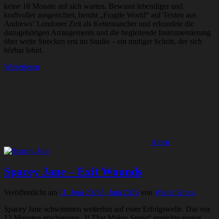
keine 18 Monate auf sich warten. Bewusst lebendiger und
kraftvoller ausgerichtet, beruht „Fragile World“ auf Texten aus
Andrews‘ Londoner Zeit als Kettenraucher und erkundete die
dazugehörigen Arrangements und die begleitende Instrumentierung
über weite Strecken erst im Studio – ein mutiger Schritt, der sich
hörbar lohnt.
Weiterlesen
Alben
Spacey Jane – Exit Wounds
Veröffentlicht am
11. Juni 2026
5. Juni 2026
von
Walter Kraus
Spacey Jane schwimmen weiterhin auf einer Erfolgswelle. Das vor
13 Monaten erschienene „If That Makes Sense“ erreichte erneut