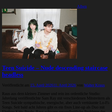
Alben
Teen Suicide – Nude descending staircase
headless
Veröffentlicht am
15. April 2026
11. April 2026
von
Walter Kraus
Raus aus dem kleinen Zimmer und rein ins ordentliche Studio:
Jahrelang veröffentlichte Sam Ray mit verschiedenen Mitstreitern als
Teen Suicide sympathische, energische, aber auch verträumte Lo-Fi-
Songs. Seit bald acht Jahren gibt es ein fixes Line-up als Duo mit
Ehefrau Kitty Pryde, Rays schwere gesundheitliche Probleme der