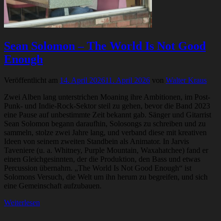
Sean Solomon – The World Is Not Good
Enough
Veröffentlicht am
14. April 2026
11. April 2026
von
Walter Kraus
Zwei Alben lang unterstrichen Moaning ihre Ambitionen, im Post-
Punk- und Indie-Rock-Sektor steil zu gehen, bevor die Band 2023
eine Pause auf unbestimmte Zeit bekannt gab. Sänger und Gitarrist
Sean Solomon begann daraufhin, Solosongs zu schreiben und zu
sammeln, stolze zwei Jahre lang, und verband diese mit kreativen
Ideen von seinem zweiten Standbein als Animator. In Jarvis
Taveniere (u. a. Whitney, Purple Mountain, Waxahatchee) fand er
einen Gleichgesinnten, der die Produktion, den Bass und etwas
Percussion übernahm. „The World Is Not Good Enough“ ist
Solomons Versuch, die Welt um ihn herum zu begreifen, und sich
eine Gemeinschaft aufzubauen.
Weiterlesen