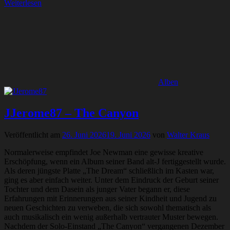
Weiterlesen
Alben
JJerome87 – The Canyon
Veröffentlicht am
26. Juni 2026
19. Juni 2026
von
Walter Kraus
Normalerweise empfindet Joe Newman eine gewisse kreative
Erschöpfung, wenn ein Album seiner Band alt-J fertiggestellt wurde.
Als deren jüngste Platte „The Dream“ schließlich im Kasten war,
ging es aber einfach weiter. Unter dem Eindruck der Geburt seiner
Tochter und dem Dasein als junger Vater begann er, diese
Erfahrungen mit Erinnerungen aus seiner Kindheit und Jugend zu
neuen Geschichten zu verweben, die sich sowohl thematisch als
auch musikalisch ein wenig außerhalb vertrauter Muster bewegen.
Nachdem der Solo-Einstand „The Canyon“ vergangenen Dezember