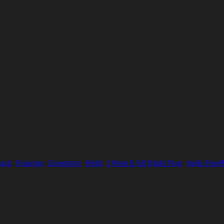
Rock
,
Francine
,
Grouplove
,
Hello
,
I Want It All Right Now
,
Indie Pop/