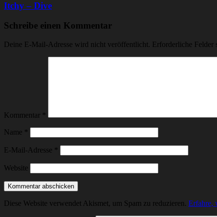
Itchy – Dive
Schreibe einen Kommentar
Deine E-Mail-Adresse wird nicht veröffentlicht.
Erforderliche Felder 
Kommentar
*
Name
*
E-Mail-Adresse
*
Website
Diese Website verwendet Akismet, um Spam zu reduzieren.
Erfahre,