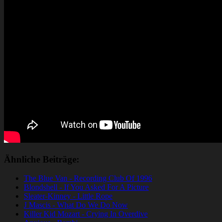
Ähnliche Beiträge:
The Blue Van - Recording Club Of 1996
Blondshell - If You Asked For A Picture
Sleater-Kinney - Little Rope
J Mascis - What Do We Do Now
Killer Kid Mozart - Crying In Overdive