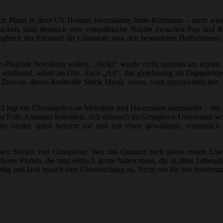
ch Platin in ihrer US-Heimat, hierzulande Indie-Kultstatus – nicht 
backen, fand dennoch eine sympathische Nische zwischen Pop und R
ugleich der Einstand für Glassnote, von den besonderen Bedürfnissen i
io-Playlists bevölkern sollten. „Hello“ wurde recht spontan am letzte
schillernd, sofort im Ohr. Auch „All“, das gleichzeitig als Doppelvideo
ucconi dieses kraftvolle Stück Musik voran, vom sprichwörtlichen Sch
nd legt ein Überangebot an Melodien und Harmonien aneinander – ein i
ar Folk-Ansätzen kokettiert, sich dennoch im Grouplove-Universum woh
lles nieder, spielt beherzt auf und tritt einen gewaltigen, erstaun
ten Streich von Grouplove. Wer das Quintett nach ihrem ersten Über
dieser Platten, die man einfach gerne haben muss, die in allen Lebens
seitig und lässt manch eine Überraschung zu. Nicht nur für den freudes