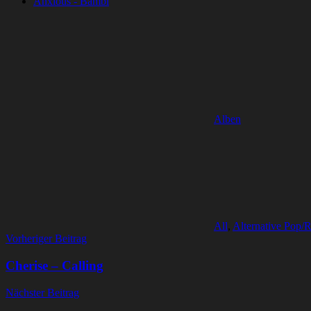
Anxious - Bambi
Alben
All
,
Alternative Pop/
Beitragsnavigation
Vorheriger Beitrag
Cherise – Calling
Nächster Beitrag