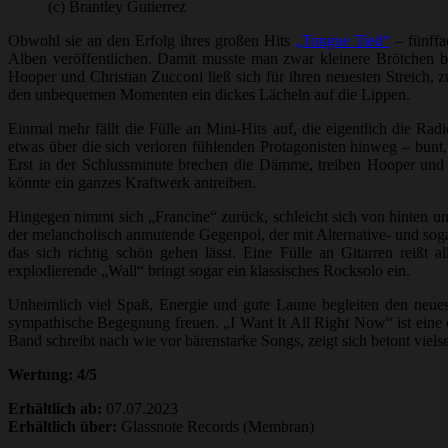
(c) Brantley Gutierrez
Obwohl sie an den Erfolg ihres großen Hits
„Tongue Tied“
– fünffa
Alben veröffentlichen. Damit musste man zwar kleinere Brötchen 
Hooper und Christian Zucconi ließ sich für ihren neuesten Streich, z
den unbequemen Momenten ein dickes Lächeln auf die Lippen.
Einmal mehr fällt die Fülle an Mini-Hits auf, die eigentlich die Rad
etwas über die sich verloren fühlenden Protagonisten hinweg – bunt, 
Erst in der Schlussminute brechen die Dämme, treiben Hooper und Z
könnte ein ganzes Kraftwerk antreiben.
Hingegen nimmt sich „Francine“ zurück, schleicht sich von hinten u
der melancholisch anmutende Gegenpol, der mit Alternative- und sog
das sich richtig schön gehen lässt. Eine Fülle an Gitarren reißt a
explodierende „Wall“ bringt sogar ein klassisches Rocksolo ein.
Unheimlich viel Spaß, Energie und gute Laune begleiten den neues
sympathische Begegnung freuen. „I Want It All Right Now“ ist eine 
Band schreibt nach wie vor bärenstarke Songs, zeigt sich betont viel
Wertung: 4/5
Erhältlich ab:
07.07.2023
Erhältlich über:
Glassnote Records (Membran)