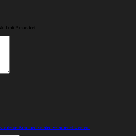
sind mit
*
markiert
 wie deine Kommentardaten verarbeitet werden.