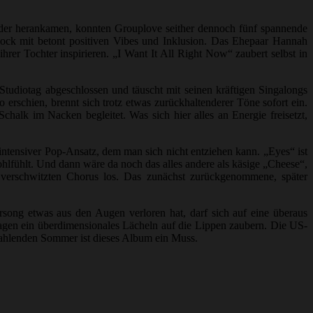
wieder herankamen, konnten Grouplove seither dennoch fünf spannende
ock mit betont positiven Vibes und Inklusion. Das Ehepaar Hannah
hrer Tochter inspirieren. „I Want It All Right Now“ zaubert selbst in
n Studiotag abgeschlossen und täuscht mit seinen kräftigen Singalongs
 erschien, brennt sich trotz etwas zurückhaltenderer Töne sofort ein.
alk im Nacken begleitet. Was sich hier alles an Energie freisetzt,
ntensiver Pop-Ansatz, dem man sich nicht entziehen kann. „Eyes“ ist
lfühlt. Und dann wäre da noch das alles andere als käsige „Cheese“,
lich verschwitzten Chorus los. Das zunächst zurückgenommene, später
song etwas aus den Augen verloren hat, darf sich auf eine überaus
lagen ein überdimensionales Lächeln auf die Lippen zaubern. Die US-
trahlenden Sommer ist dieses Album ein Muss.