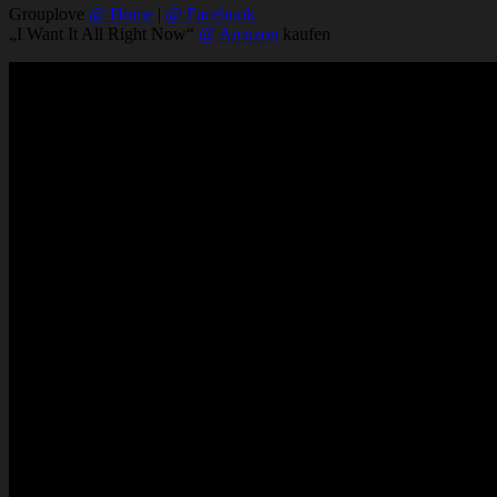
Grouplove
@ Home
|
@ Facebook
„I Want It All Right Now“
@ Amazon
kaufen