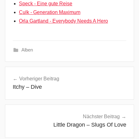
Speck - Eine gute Reise
Culk - Generation Maximum
Orla Gartland - Everybody Needs A Hero
Alben
A
Beitragsnavigation
l
Vorheriger Beitrag
t
Itchy – Dive
e
r
n
a
Nächster Beitrag
t
Little Dragon – Slugs Of Love
i
v