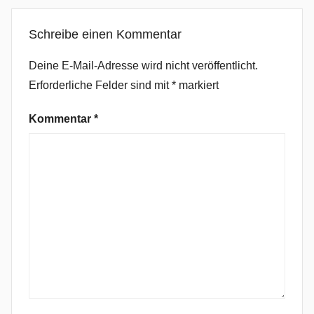
e
Schreibe einen Kommentar
P
o
Deine E-Mail-Adresse wird nicht veröffentlicht.
p
Erforderliche Felder sind mit
*
markiert
,
B
Kommentar
*
E
N
E
E
,
D
o
n
'
t
L