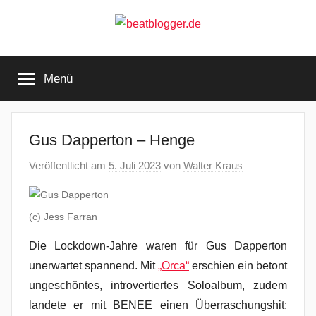
Zum
Inhalt
springen
beatblogger.de
…
and
Menü
the
beat
goes
on
Gus Dapperton – Henge
Veröffentlicht am
5. Juli 2023
von
Walter Kraus
(c) Jess Farran
Die Lockdown-Jahre waren für Gus Dapperton
unerwartet spannend. Mit
„Orca“
erschien ein betont
ungeschöntes, introvertiertes Soloalbum, zudem
landete er mit BENEE einen Überraschungshit: