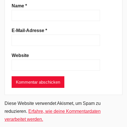
e
Name
*
t
M
e
E-Mail-Adresse
*
D
o
w
Website
n
,
G
u
s
D
a
Diese Website verwendet Akismet, um Spam zu
p
reduzieren.
Erfahre, wie deine Kommentardaten
p
verarbeitet werden.
e