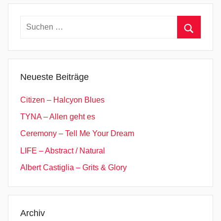
r
t
Suchen
o
nach:
n
Suchen
,
H
Neueste Beiträge
e
n
Citizen – Halcyon Blues
g
TYNA – Allen geht es
e
Ceremony – Tell Me Your Dream
,
H
LIFE – Abstract / Natural
o
Albert Castiglia – Grits & Glory
m
e
b
o
Archiv