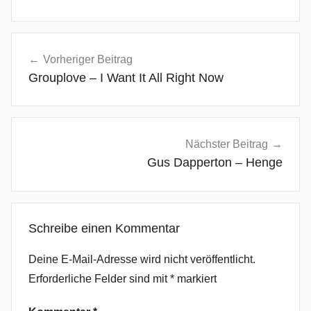
A
Beitragsnavigation
l
Vorheriger Beitrag
t
Grouplove – I Want It All Right Now
e
r
n
a
Nächster Beitrag
t
Gus Dapperton – Henge
i
v
e
Schreibe einen Kommentar
R
o
Deine E-Mail-Adresse wird nicht veröffentlicht.
c
Erforderliche Felder sind mit
*
markiert
k
,