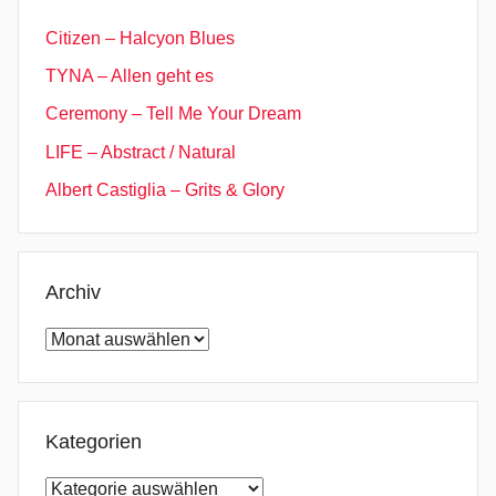
,
D
Citizen – Halcyon Blues
i
TYNA – Allen geht es
v
Ceremony – Tell Me Your Dream
e
,
LIFE – Abstract / Natural
I
Albert Castiglia – Grits & Glory
t
c
h
y
Archiv
,
Archiv
P
r
i
s
Kategorien
o
Kategorien
n