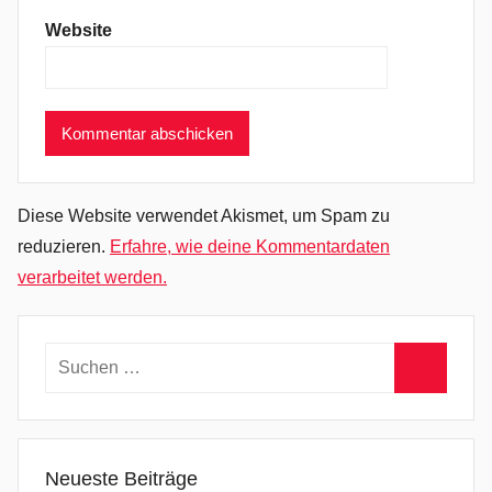
T
Website
h
e
W
h
o
l
e
Diese Website verwendet Akismet, um Spam zu
T
reduzieren.
Erfahre, wie deine Kommentardaten
h
verarbeitet werden.
i
n
g
Suchen
D
nach:
o
Suchen
w
n
Neueste Beiträge