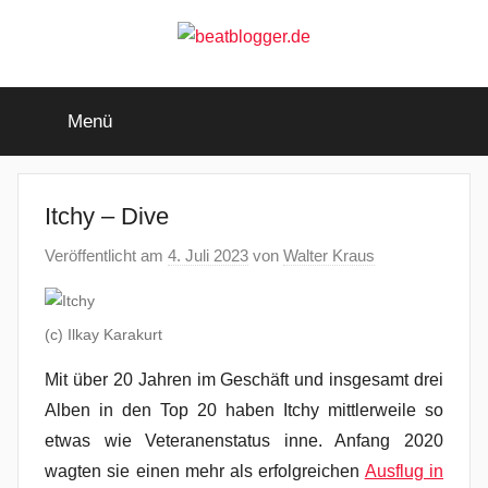
Zum
Inhalt
springen
beatblogger.de
…
and
Menü
the
beat
goes
on
Itchy – Dive
Veröffentlicht am
4. Juli 2023
von
Walter Kraus
(c) Ilkay Karakurt
Mit über 20 Jahren im Geschäft und insgesamt drei
Alben in den Top 20 haben Itchy mittlerweile so
etwas wie Veteranenstatus inne. Anfang 2020
wagten sie einen mehr als erfolgreichen
Ausflug in