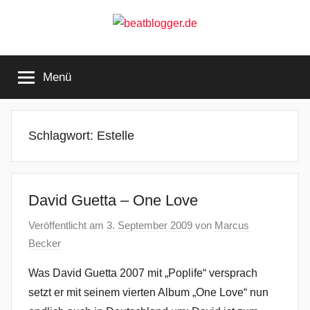
Zum
Inhalt
springen
beatblogger.de
…
and
Menü
the
beat
goes
on
Schlagwort:
Estelle
David Guetta – One Love
Veröffentlicht am
3. September 2009
von
Marcus
Becker
Was David Guetta 2007 mit „Poplife“ versprach
setzt er mit seinem vierten Album „One Love“ nun