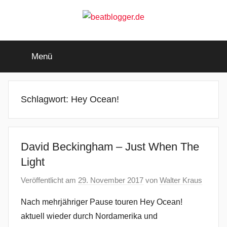
Zum
Inhalt
springen
beatblogger.de
…
and
Menü
the
beat
goes
on
Schlagwort:
Hey Ocean!
David Beckingham – Just When The
Light
Veröffentlicht am
29. November 2017
von
Walter Kraus
Nach mehrjähriger Pause touren Hey Ocean!
aktuell wieder durch Nordamerika und