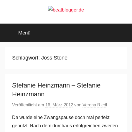
Zum
Inhalt
springen
beatblogger.de
…
and
Menü
the
beat
goes
on
Schlagwort:
Joss Stone
Stefanie Heinzmann – Stefanie
Heinzmann
Veröffentlicht am
16. März 2012
von
Verena Riedl
Da wurde eine Zwangspause doch mal perfekt
genutzt: Nach dem durchaus erfolgreichen zweiten