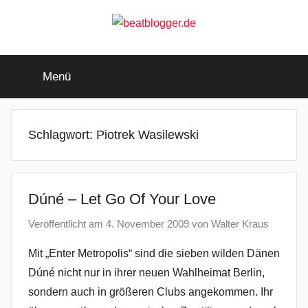
Zum
Inhalt
springen
beatblogger.de
…
and
Menü
the
beat
goes
on
Schlagwort:
Piotrek Wasilewski
Dúné – Let Go Of Your Love
Veröffentlicht am
4. November 2009
von
Walter Kraus
Mit „Enter Metropolis“ sind die sieben wilden Dänen
Dúné nicht nur in ihrer neuen Wahlheimat Berlin,
sondern auch in größeren Clubs angekommen. Ihr