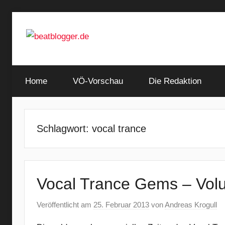
Zum
Inhalt
springen
…
beatblogger.de
and
Home
the
VÖ-Vorschau
Die Redaktion
beat
goes
on
Schlagwort:
vocal trance
Vocal Trance Gems – Vol
Veröffentlicht am
25. Februar 2013
von
Andreas Krogull