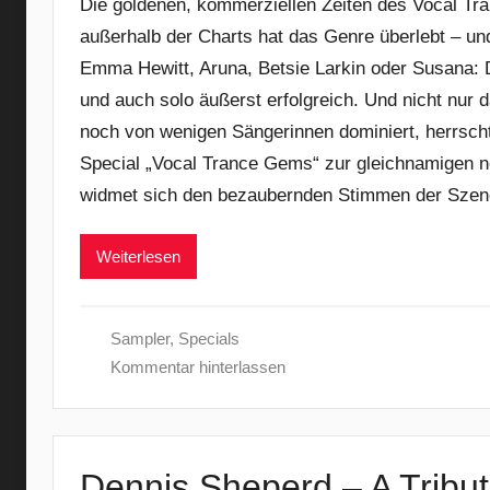
Die goldenen, kommerziellen Zeiten des Vocal Tra
außerhalb der Charts hat das Genre überlebt – und 
Emma Hewitt, Aruna, Betsie Larkin oder Susana: D
und auch solo äußerst erfolgreich. Und nicht nur 
noch von wenigen Sängerinnen dominiert, herrscht 
Special „Vocal Trance Gems“ zur gleichnamigen n
widmet sich den bezaubernden Stimmen der Szene u
Weiterlesen
Sampler
,
Specials
Kommentar hinterlassen
Dennis Sheperd – A Tribut