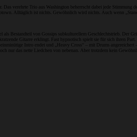
r. Das verehrte Trio aus Washington beherrscht dabei jede Stimmung 
Motown. Alltäglich ist nichts. Gewöhnlich wird nichts. Auch wenn „St
als Bestandteil von Gossips subkulturellem Geschlechtstrieb. Der Grif
tzende Gitarre erklingt. Fast hypnotisch spielt sie für sich ihren Part.
einminütige Intro endet und „Heavy Cross“ – mit Drums angereichert – i
h doch nur das nette Liedchen von nebenan. Aber trotzdem kein Gewöhnl