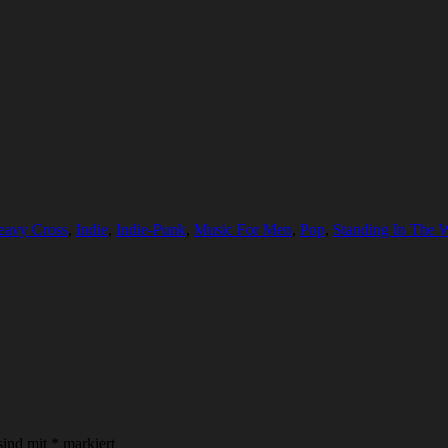
eavy Cross
,
Indie
,
Indie-Punk
,
Music For Men
,
Pop
,
Standing In The 
sind mit
*
markiert