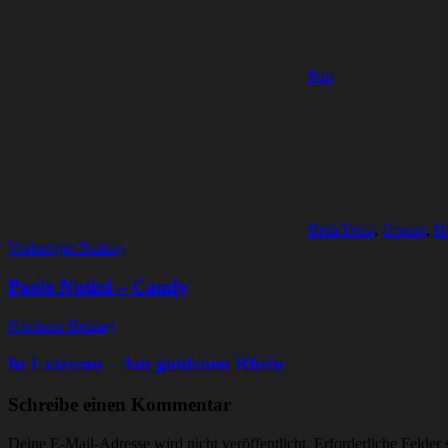
Pop
Beth Ditto
,
Gossip
,
H
Beitragsnavigation
Vorheriger Beitrag
Paolo Nutini – Candy
Nächster Beitrag
In Extremo – Am goldenen Rhein
Schreibe einen Kommentar
Deine E-Mail-Adresse wird nicht veröffentlicht.
Erforderliche Felder 