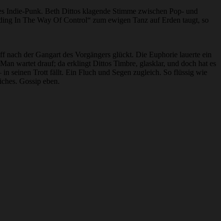
des Indie-Punk. Beth Dittos klagende Stimme zwischen Pop- und
anding In The Way Of Control“ zum ewigen Tanz auf Erden taugt, so
f nach der Gangart des Vorgängers glückt. Die Euphorie lauerte ein
 Man wartet drauf; da erklingt Dittos Timbre, glasklar, und doch hat es
n seinen Trott fällt. Ein Fluch und Segen zugleich. So flüssig wie
iches. Gossip eben.