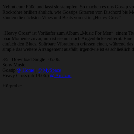
Nehmt eure Füße und lasst sie stampfen. So machen es uns Gossip vo
Rockröhre brilliert ähnlich, wie Gossips Gitarren von Dischord bis 
zünden die nächsten Vibes und Beats vorerst in „Heavy Cross“.
„Heavy Cross“ ist Vorläufer zum Album „Music For Men“, einem Titel 
paar Momente zuvor, nun ist sie nur noch Augenblicke entfernt. Eine kra
einfach den Blues. Spürbare Vibrationen erfassen einen, während das 
simple das weitere Arrangement ausfällt, irgendwie ist es schließlic
3/5 | Download-Single | 05.06.
Sony Music
Gossip
@ Home
|
@ MySpace
Heavy Cross (ab 19.06.)
@ Amazon
Hörprobe: