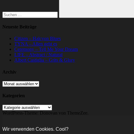
Suchen
Neueste Beiträge
Citizen – Halcyon Blues
TYNA – Allen geht es
Ceremony – Tell Me Your Dream
LIFE – Abstract / Natural
Albert Castiglia – Grits & Glory
Archiv
Archiv
Kategorien
Kategorien
WordPress-Theme: Donovan von ThemeZee.
Wir verwenden Cookies. Cool?