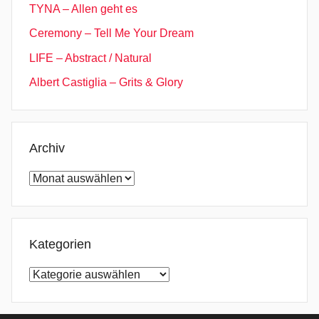
TYNA – Allen geht es
p
Ceremony – Tell Me Your Dream
e
r
LIFE – Abstract / Natural
s
Albert Castiglia – Grits & Glory
t
a
r
,
Archiv
D
Archiv
S
D
S
,
Kategorien
E
Kategorien
l
e
c