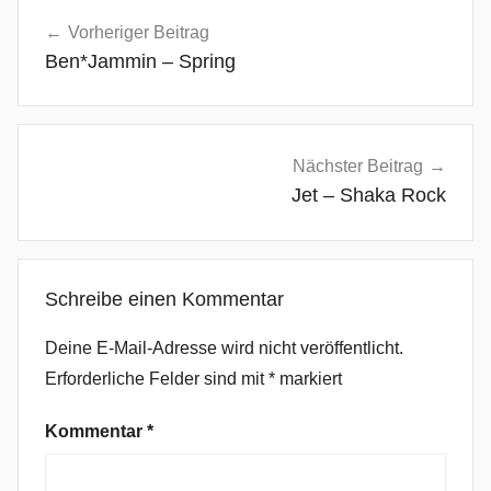
Beitragsnavigation
e
Vorheriger Beitrag
y
Ben*Jammin – Spring
o
n
c
é
Nächster Beitrag
,
Jet – Shaka Rock
b
o
d
Schreibe einen Kommentar
y
b
Deine E-Mail-Adresse wird nicht veröffentlicht.
a
Erforderliche Felder sind mit
*
markiert
n
g
Kommentar
*
e
r