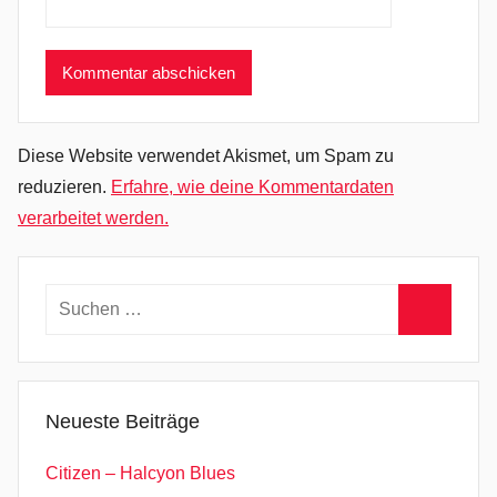
t
s
c
h
l
a
Diese Website verwendet Akismet, um Spam zu
n
reduzieren.
Erfahre, wie deine Kommentardaten
d
verarbeitet werden.
s
u
c
Suchen
h
nach:
t
Suchen
d
e
Neueste Beiträge
n
S
Citizen – Halcyon Blues
u