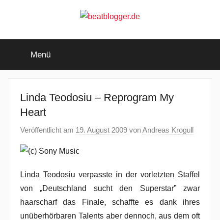
Zum
Inhalt
springen
beatblogger.de
…
and
Menü
the
beat
goes
on
Linda Teodosiu – Reprogram My
Heart
Veröffentlicht am
19. August 2009
von
Andreas Krogull
Linda Teodosiu verpasste in der vorletzten Staffel
von „Deutschland sucht den Superstar” zwar
haarscharf das Finale, schaffte es dank ihres
unüberhörbaren Talents aber dennoch, aus dem oft