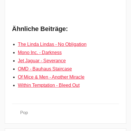
Ähnliche Beiträge:
The Linda Lindas - No Obligation
Mono Inc. - Darkness
Jet Jaguar - Severance
OMD - Bauhaus Staircase
Of Mice & Men - Another Miracle
Within Temptation - Bleed Out
Pop
B