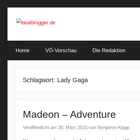
Zum
Inhalt
springen
…
beatblogger.de
and
Home
the
VÖ-Vorschau
Die Redaktion
beat
goes
on
Schlagwort:
Lady Gaga
Madeon – Adventure
Veröffentlicht am
30. März 2015
von
Benjamin Klopp