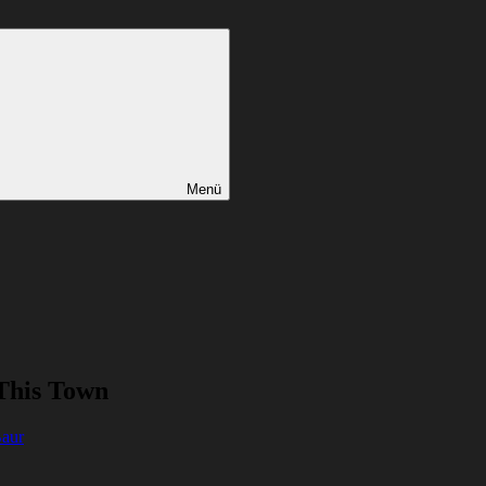
Menü
This Town
Baur