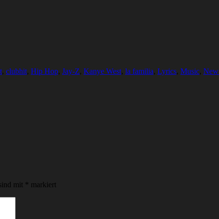
t
,
clubhit
,
Hip Hop
,
Jay-Z
,
Kanye West
,
la familia
,
Lyrics
,
Music
,
New
sind mit
*
markiert