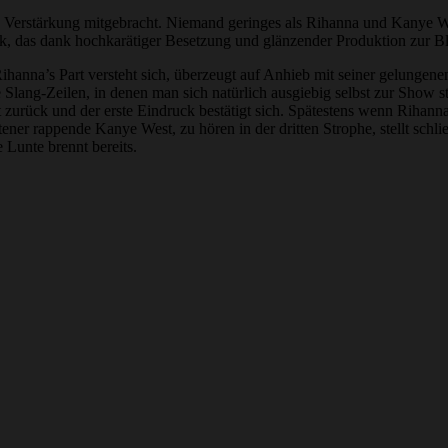
 sich Verstärkung mitgebracht. Niemand geringes als Rihanna und Kanye
, das dank hochkarätiger Besetzung und glänzender Produktion zur B
anna’s Part versteht sich, überzeugt auf Anhieb mit seiner gelungenen
Slang-Zeilen, in denen man sich natürlich ausgiebig selbst zur Show ste
zurück und der erste Eindruck bestätigt sich. Spätestens wenn Rihan
eltener rappende Kanye West, zu hören in der dritten Strophe, stellt s
 Lunte brennt bereits.