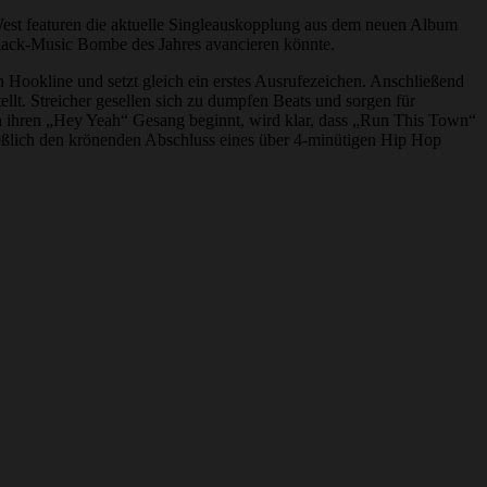
 West featuren die aktuelle Singleauskopplung aus dem neuen Album
lack-Music Bombe des Jahres avancieren könnte.
 Hookline und setzt gleich ein erstes Ausrufezeichen. Anschließend
llt. Streicher gesellen sich zu dumpfen Beats und sorgen für
na ihren „Hey Yeah“ Gesang beginnt, wird klar, dass „Run This Town“
chließlich den krönenden Abschluss eines über 4-minütigen Hip Hop