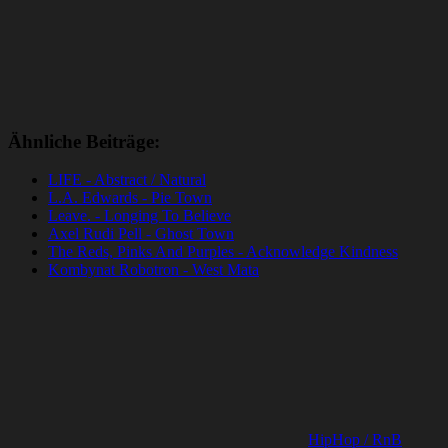
Ähnliche Beiträge:
LIFE - Abstract / Natural
L.A. Edwards - Pie Town
Leave. - Longing To Believe
Axel Rudi Pell - Ghost Town
The Reds, Pinks And Purples - Acknowledge Kindness
Kombynat Robotron - West Mata
HipHop / RnB