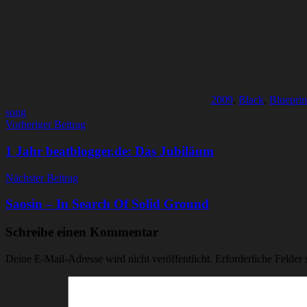
2009
,
Black
,
Blueprin
song
Beitragsnavigation
Vorheriger Beitrag
1 Jahr beatblogger.de: Das Jubiläum
Nächster Beitrag
Saosin – In Search Of Solid Ground
Schreibe einen Kommentar
Deine E-Mail-Adresse wird nicht veröffentlicht.
Erforderliche Felder 