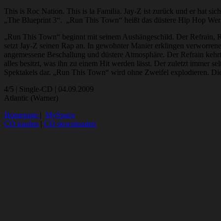
This is Roc Nation. This is la Familia. Jay-Z ist zurück und er hat
„The Blueprint 3“. „Run This Town“ heißt das düstere Hip Hop Werk
„Run This Town“ beginnt mit seinem Aushängeschild. Der Refrain, Rih
setzt Jay-Z seinen Rap an. In gewohnter Manier erklingen verworrene 
angemessene Beschallung und düstere Atmosphäre. Der Refrain kehrt 
alles besitzt, was ihn zu einem Hit werden lässt. Der zuletzt immer s
Spektakels dar. „Run This Town“ wird ohne Zweifel explodieren. Die
4/5 | Single-CD | 04.09.2009
Atlantic (Warner)
Homepage
|
MySpace
CD kaufen
|
CD downloaden