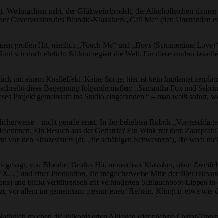
kt. Weihnachten naht, der Glühwein brodelt, die Alkoholleichen türme
iner Coverversion des Blondie-Klassikers „Call Me“ (den Umständen en
einen großen Hit, nämlich „Touch Me“ und „Boys (Summertime Love)“. Be
d wir doch ehrlich: Silikon regiert die Welt. Für diese eindrucksvol
ück mit einem Knalleffekt. Keine Sorge, hier ist kein Implantat zerpla
chreibt diese Begegnung folgendermaßen: „Samantha Fox und Sabrina 
dieses Projekt gemeinsam ins Studio eingefunden.“ – man weiß sofort, 
licherweise – nicht gerade ernst. In der beliebten Rubrik „Vorgeschlag
pielerinnen. Ein Besuch aus der Geriatrie? Ein Wink mit dem Zaunpfahl
on den Sleazesisters (dt. ‚die schäbigen Schwestern‘), die wohl nicht
s gesagt, von Blondie. Großer Hit, monströser Klassiker, ohne Zweifel
ZYX…) und einer Produktion, die möglicherweise Mitte der 90er releva
sions) und blickt verführerisch mit verhinderten Schlauchboot-Lippen i
zt, vor allem im gemeinsam ‚gesungenen‘ Refrain. Klingt in etwa wie 
atürlich machen die silikonisierten Altlasten (der nächste Castor-Tra