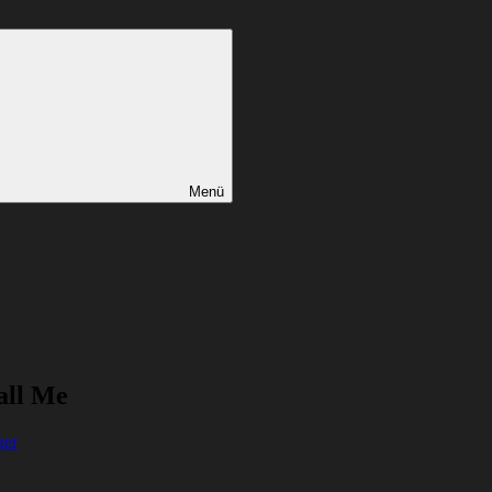
Menü
all Me
ger