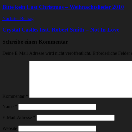
Bitte kein Last Christmas – Weihnachtslieder 2010
Nächster Beitrag
Crystal Castles feat. Robert Smith – Not In Love
Schreibe einen Kommentar
Deine E-Mail-Adresse wird nicht veröffentlicht.
Erforderliche Felder 
Kommentar
*
Name
*
E-Mail-Adresse
*
Website