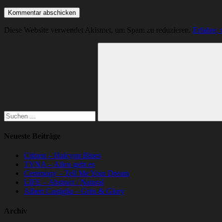
Diese Website verwendet Akismet, um Spam zu reduzieren.
Erfahre,
Suchen
nach:
Suchen
Neueste Beiträge
Citizen – Halcyon Blues
TYNA – Allen geht es
Ceremony – Tell Me Your Dream
LIFE – Abstract / Natural
Albert Castiglia – Grits & Glory
Archiv