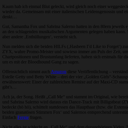
Kaum hab ich einmal Blut geleckt, wird gleich noch einer weggestec
wieder da. Gemeinsam mit einer italienischen Leidensgenossin und e
denkt…
Gut, Samantha Fox und Sabrina Salerno hatten in den 80ern jeweils 
an den schlagenden musikalischen Argumenten gelegen haben kann. Sin
aber andere ‚Enthüllungen‘, versteht sich.
Nun melden sich die beiden HILFs (‚Hasbeen I’d Like to Forget‘) zur
ZYX, wahre Promo-Meister und sowieso immer am Puls der Zeit, ums
Chartpositionen und Brustumfang lieferten, haben sich erstmals für 
um es mit der Bloodhound Gang zu sagen.
Offensichtlich nimmt auch
Amazon
diese Veröffentlichung – verständ
Estelle Getty und Betty White – drei der vier „Golden Girls“-Schaus
erwähnenswert: Einer der zahlreichen Remixe auf der Maxi-CD stammt v
gibt’s…
Ach ja, der Song. Heißt „Call Me“ und stammt im Original, wie bereit
und Sabrina Salerno wird daraus ein Dance-Track mit Billigstbeat (
bedeckt (hö hö), schüttelt stattdessen das Haupthaar (bzw. die Exten
beiden granatösen Stimmen Fox‘ und Salernos entsprechend unterstüt
Einfach
Fergie
fragen.
Nicht alles ist schlecht an „Call Me“ und dem dazugehörigen Video. N