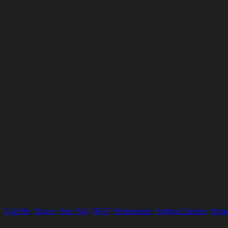
,
Call Me
,
Dance
,
Epic Fail
,
HILF
,
Resterampe
,
Sabrina Salerno
,
Sama