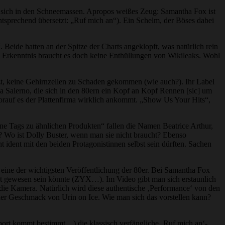
n sich in den Schneemassen. Apropos weißes Zeug: Samantha Fox ist
tsprechend übersetzt: „Ruf mich an“). Ein Schelm, der Böses dabei
ide hatten an der Spitze der Charts angeklopft, was natürlich rein
le Erkenntnis braucht es doch keine Enthüllungen von Wikileaks. Wohl
tzt, keine Gehirnzellen zu Schaden gekommen (wie auch?). Ihr Label
Salerno, die sich in den 80ern ein Kopf an Kopf Rennen [sic] um
worauf es der Plattenfirma wirklich ankommt. „Show Us Your Hits“,
ene Tags zu ähnlichen Produkten“ fallen die Namen Beatrice Arthur,
? Wo ist Dolly Buster, wenn man sie nicht braucht? Ebenso
 ident mit den beiden Protagonistinnen selbst sein dürften. Sachen
 eine der wichtigsten Veröffentlichung der 80er. Bei Samantha Fox
nt gewesen sein könnte (ZYX…). Im Video gibt man sich erstaunlich
n die Kamera. Natürlich wird diese authentische ‚Performance‘ von den
der Geschmack von Urin on Ice. Wie man sich das vorstellen kann?
nsport kommt bestimmt…) die klassisch verfängliche ‚Ruf mich an‘-