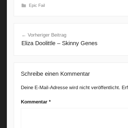
Epic Fail
(
Beitragsnavigation
I
Vorheriger Beitrag
'
Eliza Doolittle – Skinny Genes
v
e
H
a
d
Schreibe einen Kommentar
)
T
Deine E-Mail-Adresse wird nicht veröffentlicht.
Er
h
Kommentar
*
e
T
i
m