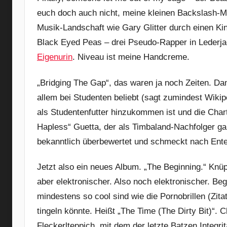
euch doch auch nicht, meine kleinen Backslash-M
Musik-Landschaft wie Gary Glitter durch einen K
Black Eyed Peas – drei Pseudo-Rapper in Lederj
Eigenurin
. Niveau ist meine Handcreme.
„Bridging The Gap“, das waren ja noch Zeiten. Da
allem bei Studenten beliebt (sagt zumindest Wikip
als Studentenfutter hinzukommen ist und die Chart
Hapless“ Guetta, der als Timbaland-Nachfolger gan
bekanntlich überbewertet und schmeckt nach Ent
Jetzt also ein neues Album. „The Beginning.“ Knüp
aber elektronischer. Also noch elektronischer. Beg
mindestens so cool sind wie die Pornobrillen (Zit
tingeln könnte. Heißt „The Time (The Dirty Bit)“. 
Fleckerlteppich, mit dem der letzte Batzen Integr