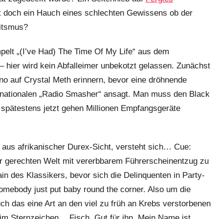
ht doch ein Hauch eines schlechten Gewissens ob der
itsmus?
pelt „(I’ve Had) The Time Of My Life“ aus dem
 – hier wird kein Abfalleimer unbekotzt gelassen. Zunächst
no auf Crystal Meth erinnern, bevor eine dröhnende
nationalen „Radio Smasher“ ansagt. Man muss den Black
n spätestens jetzt gehen Millionen Empfangsgeräte
o aus afrikanischer Durex-Sicht, versteht sich… Cue:
iner gerechten Welt mit vererbbarem Führerscheinentzug zu
in des Klassikers, bevor sich die Delinquenten in Party-
omebody just put baby round the corner. Also um die
uch das eine Art an den viel zu früh an Krebs verstorbenen
s im Sternzeichen… Fisch. Gut für ihn. Mein Name ist