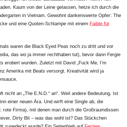
aden. Kaum von der Leine gelassen, hetze ich durch die
indergarten in Vietnam. Gewohnt dankenswerte Opfer: The
acke und eine Quoten-Schlampe mit einem
Faible für
mals waren die Black Eyed Peas noch zu dritt und vor
edia, das wo ja immer rechthaben tut), bevor dann Fergie
s erobert wurden. Zuletzt mit David „Fuck Me, I’m
z Amerika mit Beats versorgt. Kreativität wird ja
ensauce.
ft nicht an „The E.N.D.“ an“. Weil andere Bedeutung. Ist
inn einer neuen Ära. Und wirft eine Single ab, die
at: rote Firma), mit denen man durch die Großraumdissen
Clever, Dirty Bit – was das wohl ist? Das Stückchen
ität zugedeckt wurde? Ein Seitenhieb auf
Fergies