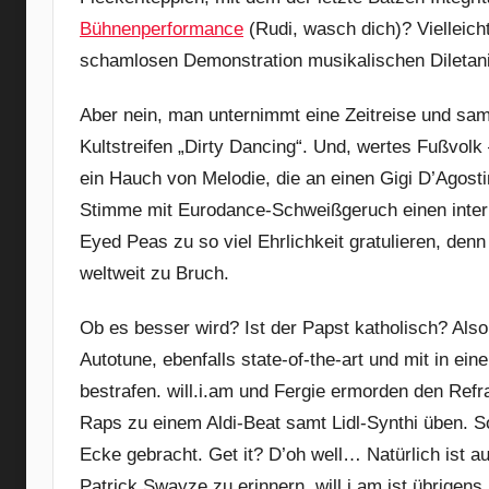
Bühnenperformance
(Rudi, wasch dich)? Vielleic
schamlosen Demonstration musikalischen Diletan
Aber nein, man unternimmt eine Zeitreise und sam
Kultstreifen „Dirty Dancing“. Und, wertes Fußvolk
ein Hauch von Melodie, die an einen Gigi D’Agosti
Stimme mit Eurodance-Schweißgeruch einen inter
Eyed Peas zu so viel Ehrlichkeit gratulieren, den
weltweit zu Bruch.
Ob es besser wird? Ist der Papst katholisch? Als
Autotune, ebenfalls state-of-the-art und mit in e
bestrafen. will.i.am und Fergie ermorden den Refra
Raps zu einem Aldi-Beat samt Lidl-Synthi üben. S
Ecke gebracht. Get it? D’oh well… Natürlich ist a
Patrick Swayze zu erinnern. will.i.am ist übrigen