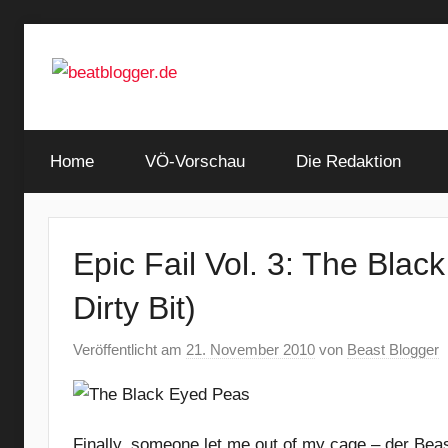
Zum
Inhalt
springen
…
beatblogger.de
and
Home
the
VÖ-Vorschau
Die Redaktion
beat
goes
on
Epic Fail Vol. 3: The Bla
Dirty Bit)
Veröffentlicht am
21. November 2010
von
Beast Blogger
Finally, someone let me out of my cage – der Bea