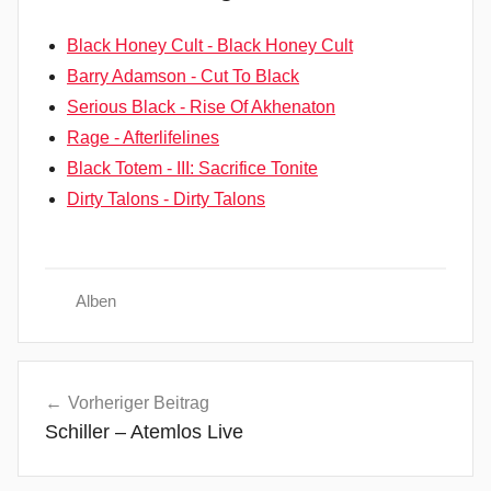
Black Honey Cult - Black Honey Cult
Barry Adamson - Cut To Black
Serious Black - Rise Of Akhenaton
Rage - Afterlifelines
Black Totem - III: Sacrifice Tonite
Dirty Talons - Dirty Talons
Alben
2
Beitragsnavigation
0
Vorheriger Beitrag
1
Schiller – Atemlos Live
0
,