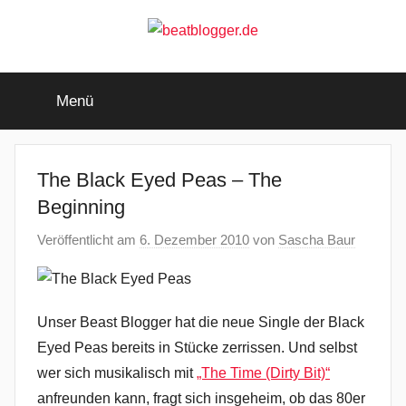
Zum
Inhalt
springen
beatblogger.de
…
and
Menü
the
beat
goes
on
The Black Eyed Peas – The
Beginning
Veröffentlicht am
6. Dezember 2010
von
Sascha Baur
Unser Beast Blogger hat die neue Single der Black
Eyed Peas bereits in Stücke zerrissen. Und selbst
wer sich musikalisch mit
„The Time (Dirty Bit)“
anfreunden kann, fragt sich insgeheim, ob das 80er