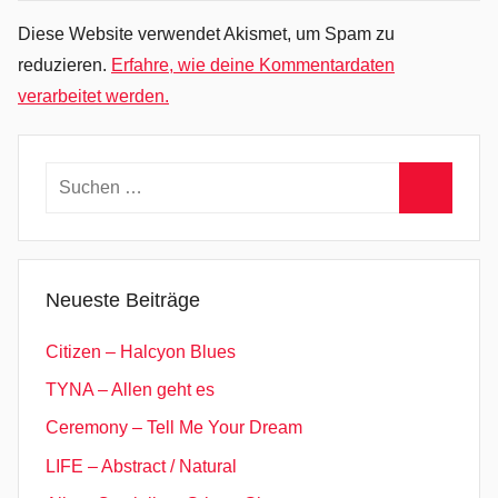
,
Diese Website verwendet Akismet, um Spam zu
D
reduzieren.
Erfahre, wie deine Kommentardaten
i
verarbeitet werden.
r
t
y
Suchen
B
nach:
i
Suchen
t
,
Neueste Beiträge
D
o
Citizen – Halcyon Blues
n
TYNA – Allen geht es
'
Ceremony – Tell Me Your Dream
t
S
LIFE – Abstract / Natural
t