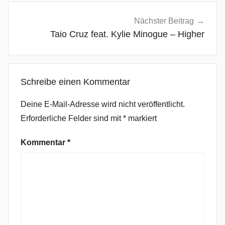
2
0
Nächster Beitrag
1
Taio Cruz feat. Kylie Minogue – Higher
1
,
B
Schreibe einen Kommentar
l
a
Deine E-Mail-Adresse wird nicht veröffentlicht.
c
Erforderliche Felder sind mit
*
markiert
k
E
Kommentar
*
y
e
d
P
e
a