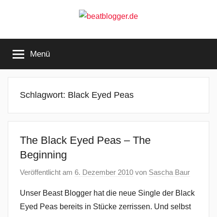
Zum
Inhalt
springen
beatblogger.de
…
and
Menü
the
beat
goes
on
Schlagwort:
Black Eyed Peas
The Black Eyed Peas – The
Beginning
Veröffentlicht am
6. Dezember 2010
von
Sascha Baur
Unser Beast Blogger hat die neue Single der Black
Eyed Peas bereits in Stücke zerrissen. Und selbst