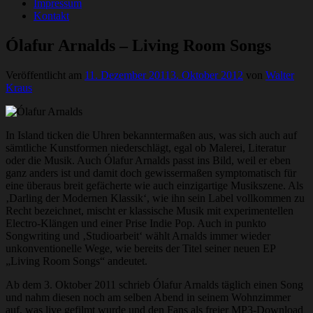
Impressum
Kontakt
Ólafur Arnalds – Living Room Songs
Veröffentlicht am
11. Dezember 2011
3. Oktober 2012
von
Walter
Kraus
In Island ticken die Uhren bekanntermaßen aus, was sich auch auf
sämtliche Kunstformen niederschlägt, egal ob Malerei, Literatur
oder die Musik. Auch Ólafur Arnalds passt ins Bild, weil er eben
ganz anders ist und damit doch gewissermaßen symptomatisch für
eine überaus breit gefächerte wie auch einzigartige Musikszene. Als
‚Darling der Modernen Klassik‘, wie ihn sein Label vollkommen zu
Recht bezeichnet, mischt er klassische Musik mit experimentellen
Electro-Klängen und einer Prise Indie Pop. Auch in punkto
Songwriting und ‚Studioarbeit‘ wählt Arnalds immer wieder
unkonventionelle Wege, wie bereits der Titel seiner neuen EP
„Living Room Songs“ andeutet.
Ab dem 3. Oktober 2011 schrieb Ólafur Arnalds täglich einen Song
und nahm diesen noch am selben Abend in seinem Wohnzimmer
auf, was live gefilmt wurde und den Fans als freier MP3-Download