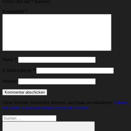
Felder sind mit
*
markiert
Kommentar
*
Name
*
E-Mail-Adresse
*
Website
Diese Website verwendet Akismet, um Spam zu reduzieren.
Erfahre,
wie deine Kommentardaten verarbeitet werden.
Suchen
nach: