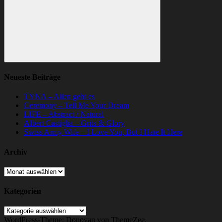
Suchen
Neueste Beiträge
TYNA – Allen geht es
Ceremony – Tell Me Your Dream
LIFE – Abstract / Natural
Albert Castiglia – Grits & Glory
Swiss Army Wife – I Love You, But I Hate It Here
Archiv
Archiv
Kategorien
Kategorien
WordPress-Theme: Donovan von ThemeZee.