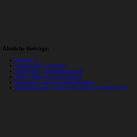
Ähnliche Beiträge:
Kiasmos - II
Chantal Acda - The Whale
Smoke Blow - Demolition Room II
Amber - Room For Understanding
Downswing - And Everything Was Dark
sleepmakeswaves - It's Here, But I Have No Names For It