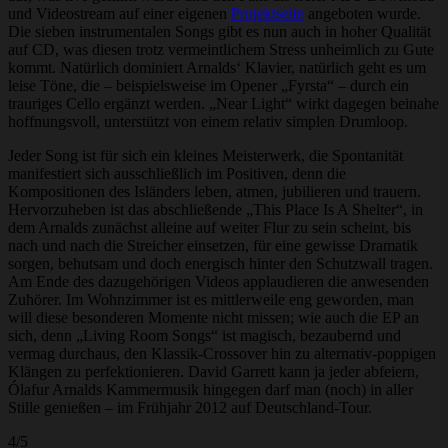
und Videostream auf einer eigenen
Projektseite
angeboten wurde.
Die sieben instrumentalen Songs gibt es nun auch in hoher Qualität
auf CD, was diesen trotz vermeintlichem Stress unheimlich zu Gute
kommt. Natürlich dominiert Arnalds‘ Klavier, natürlich geht es um
leise Töne, die – beispielsweise im Opener „Fyrsta“ – durch ein
trauriges Cello ergänzt werden. „Near Light“ wirkt dagegen beinahe
hoffnungsvoll, unterstützt von einem relativ simplen Drumloop.
Jeder Song ist für sich ein kleines Meisterwerk, die Spontanität
manifestiert sich ausschließlich im Positiven, denn die
Kompositionen des Isländers leben, atmen, jubilieren und trauern.
Hervorzuheben ist das abschließende „This Place Is A Shelter“, in
dem Arnalds zunächst alleine auf weiter Flur zu sein scheint, bis
nach und nach die Streicher einsetzen, für eine gewisse Dramatik
sorgen, behutsam und doch energisch hinter den Schutzwall tragen.
Am Ende des dazugehörigen Videos applaudieren die anwesenden
Zuhörer. Im Wohnzimmer ist es mittlerweile eng geworden, man
will diese besonderen Momente nicht missen; wie auch die EP an
sich, denn „Living Room Songs“ ist magisch, bezaubernd und
vermag durchaus, den Klassik-Crossover hin zu alternativ-poppigen
Klängen zu perfektionieren. David Garrett kann ja jeder abfeiern,
Ólafur Arnalds Kammermusik hingegen darf man (noch) in aller
Stille genießen – im Frühjahr 2012 auf Deutschland-Tour.
4/5