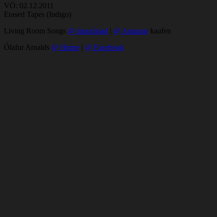
VÖ: 02.12.2011
Erased Tapes (Indigo)
Living Room Songs
@ musicload
|
@ Amazon
kaufen
Ólafur Arnalds
@ Home
|
@ Facebook