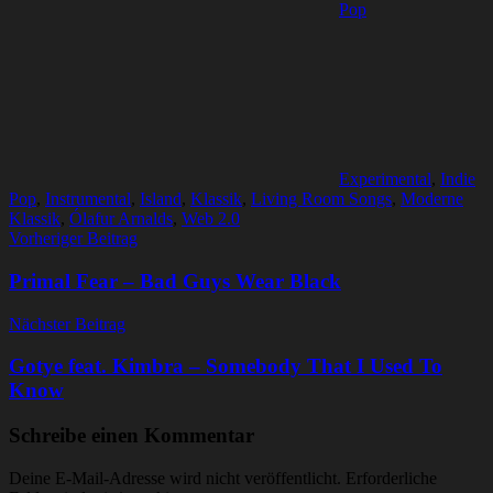
Pop
Experimental
,
Indie
Pop
,
Instrumental
,
Island
,
Klassik
,
Living Room Songs
,
Moderne
Klassik
,
Ólafur Arnalds
,
Web 2.0
Beitragsnavigation
Vorheriger Beitrag
Primal Fear – Bad Guys Wear Black
Nächster Beitrag
Gotye feat. Kimbra – Somebody That I Used To
Know
Schreibe einen Kommentar
Deine E-Mail-Adresse wird nicht veröffentlicht.
Erforderliche