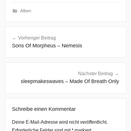
Alben
A
Beitragsnavigation
s
Vorheriger Beitrag
L
Sons Of Morpheus – Nemesis
o
n
g
A
Nächster Beitrag
s
sleepmakeswaves – Made Of Breath Only
Y
o
u
Schreibe einen Kommentar
r
E
Deine E-Mail-Adresse wird nicht veröffentlicht.
y
Erforderliche Felder sind mit
*
markiert