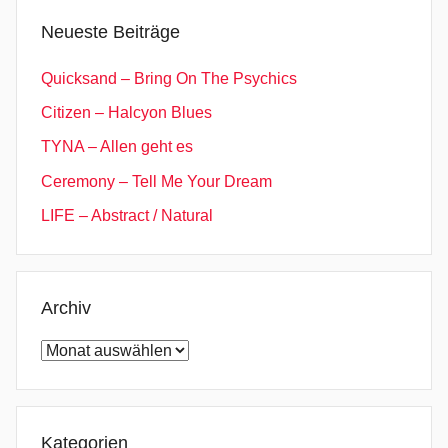
T
Neueste Beiträge
h
e
Quicksand – Bring On The Psychics
W
Citizen – Halcyon Blues
h
TYNA – Allen geht es
a
l
Ceremony – Tell Me Your Dream
e
LIFE – Abstract / Natural
,
S
t
e
Archiv
p
Archiv
I
n
t
o
Kategorien