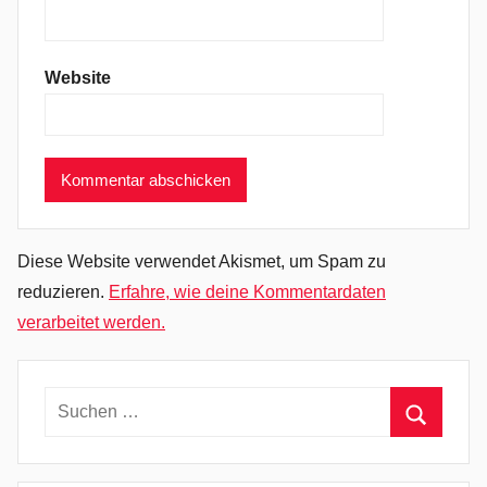
P
o
Website
p
,
I
n
d
i
e
Diese Website verwendet Akismet, um Spam zu
P
reduzieren.
Erfahre, wie deine Kommentardaten
o
verarbeitet werden.
p
,
S
Suchen
a
nach:
i
Suchen
d