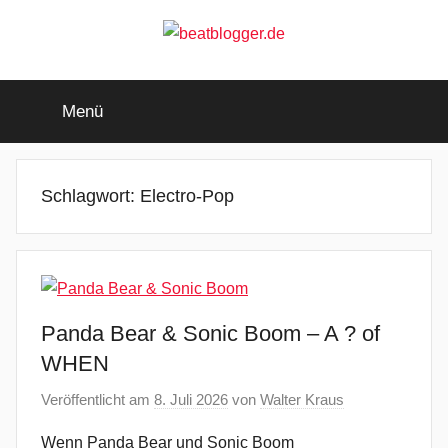
Zum
Inhalt
springen
beatblogger.de
…
and
Menü
the
beat
goes
on
Schlagwort:
Electro-Pop
Panda Bear & Sonic Boom – A ? of
WHEN
Veröffentlicht am
8. Juli 2026
von
Walter Kraus
Wenn Panda Bear und Sonic Boom