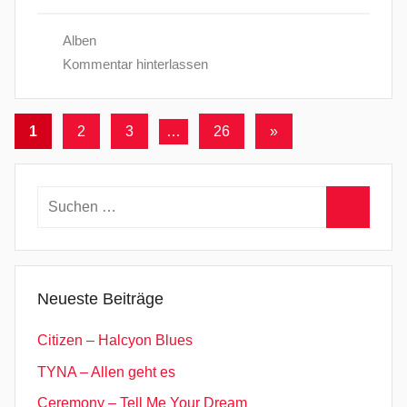
Alben
Kommentar hinterlassen
Seitennummerierung
Nächste
1
2
3
…
26
»
Beiträge
der
Beiträge
Suchen
nach:
Suchen
Neueste Beiträge
Citizen – Halcyon Blues
TYNA – Allen geht es
Ceremony – Tell Me Your Dream