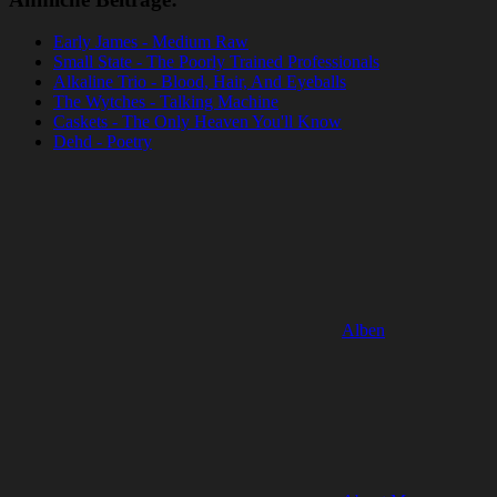
Early James - Medium Raw
Small State - The Poorly Trained Professionals
Alkaline Trio - Blood, Hair, And Eyeballs
The Wytches - Talking Machine
Caskets - The Only Heaven You'll Know
Dehd - Poetry
Alben