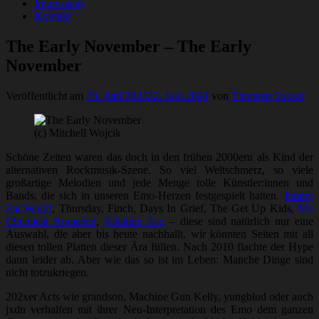
Impressum
Kontakt
The Early November – The Early
November
Veröffentlicht am
23. Juni 2024
22. Juni 2024
von
Thorsten Spraul
(c) Mitchell Wojcik
Schöne Zeiten waren das doch in den frühen 2000ern als Kind der
alternativen Rockmusik-Szene. So viel Weltschmerz, so viele
großartige Melodien und jede Menge tolle Künstler:innen und
Bands, die sich in unseren Emo-Herzen festgespielt hatten.
Jimmy
Eat World
, Thursday, Finch, Days In Grief, The Get Up Kids,
My
Chemical Romance
,
Alkaline Trio
– diese sind natürlich nur eine
Auswahl, die aber bis heute nachhallt, wir könnten Seiten mit all
diesen tollen Platten dieser Ära füllen. Nach 2010 flachte der Hype
dann leider ab. Aber wie das so ist im Leben: Manche Dinge sind
nicht totzukriegen.
202xer Acts wie grandson, Machine Gun Kelly, yungblud oder auch
jxdn verhalfen mit ihrer Neu-Interpretation des Emo dem ganzen