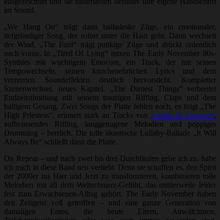
ausgezeichnet und sie hinterlassen definitiv ihre eigene Handschrift
im Sound.
„We Hang On“ trägt dann balladeske Züge, ein emotionaler,
tiefgründiger Song, der sofort unter die Haut geht. Dann wechselt
der Wind, „The Fool“ trägt punkige Züge und drückt ordentlich
nach vorne. In „Tired Of Lying“ mixen The Early November 80s-
Synthies mit wuchtigem Emocore, ein Track, der mit seinen
Tempowechseln, seinen knochenehrlichen Lyrics und dem
verzerrten Soundeffekten deutlich hervorsticht. Kompletter
Szenenwechsel, neues Kapitel. „The Dirtiest Things“ verbreitet
Endzeitstimmung mit seinem traurigen Riffing, Claps und dem
halligem Gesang. Zwei Songs der Platte fehlen noch, es folgt „The
High Priestess“, erinnert stark an Tracks von
Angels & Airwaves
,
aufbrausendes Riffing, langgetragene Melodien und poppiges
Drumming – herrlich. Die tolle akustische Lullaby-Ballade „It Will
Always Be“ schließt dann die Platte.
On Repeat – und nach zwei bis drei Durchläufen gebe ich zu, habe
ich mich in diese Band neu verliebt. Denn sie schaffen es, den Spirit
der 2000er ins Hier und Jetzt zu transformieren, kombinieren tolle
Melodien mit all dem Weltschmerz-Gefühl, das mittlerweile leider
fest zum Erwachsenen-Alltag gehört. The Early November haben
den Zeitgeist voll getroffen – und eine ganze Generation von
damaligen Emos, die heute Eltern, Anwält:innen,