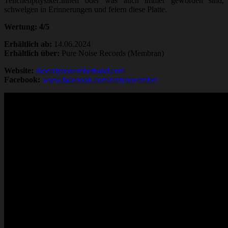
Teilchenphysiker:innen oder was auch immer geworden sind,
schwelgen in Erinnerungen und feiern diese Platte.
Wertung: 4/5
Erhältlich ab:
14.06.2024
Erhältlich über:
Pure Noise Records (Membran)
Website:
theearlynovemberband.com
Facebook:
www.facebook.com/earlynovember