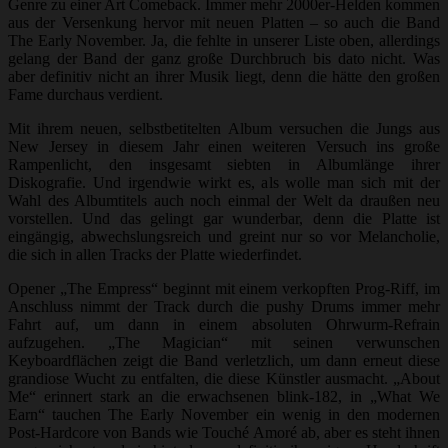
Genre zu einer Art Comeback. Immer mehr 2000er-Helden kommen
aus der Versenkung hervor mit neuen Platten – so auch die Band
The Early November. Ja, die fehlte in unserer Liste oben, allerdings
gelang der Band der ganz große Durchbruch bis dato nicht. Was
aber definitiv nicht an ihrer Musik liegt, denn die hätte den großen
Fame durchaus verdient.
Mit ihrem neuen, selbstbetitelten Album versuchen die Jungs aus
New Jersey in diesem Jahr einen weiteren Versuch ins große
Rampenlicht, den insgesamt siebten in Albumlänge ihrer
Diskografie. Und irgendwie wirkt es, als wolle man sich mit der
Wahl des Albumtitels auch noch einmal der Welt da draußen neu
vorstellen. Und das gelingt gar wunderbar, denn die Platte ist
eingängig, abwechslungsreich und greint nur so vor Melancholie,
die sich in allen Tracks der Platte wiederfindet.
Opener „The Empress“ beginnt mit einem verkopften Prog-Riff, im
Anschluss nimmt der Track durch die pushy Drums immer mehr
Fahrt auf, um dann in einem absoluten Ohrwurm-Refrain
aufzugehen. „The Magician“ mit seinen verwunschen
Keyboardflächen zeigt die Band verletzlich, um dann erneut diese
grandiose Wucht zu entfalten, die diese Künstler ausmacht. „About
Me“ erinnert stark an die erwachsenen blink-182, in „What We
Earn“ tauchen The Early November ein wenig in den modernen
Post-Hardcore von Bands wie Touché Amoré ab, aber es steht ihnen