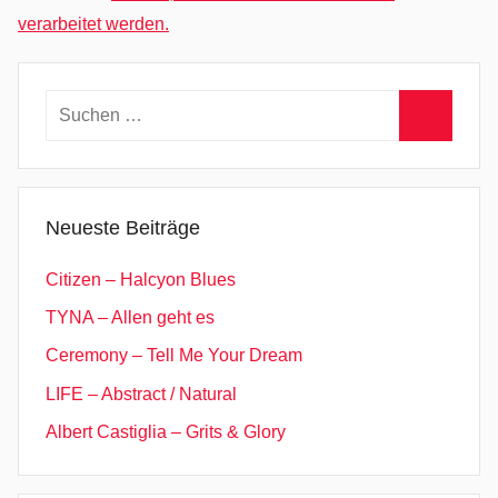
s
verarbeitet werden.
,
C
o
Suchen
u
nach:
n
Suchen
t
r
Neueste Beiträge
y
,
Citizen – Halcyon Blues
G
TYNA – Allen geht es
r
Ceremony – Tell Me Your Dream
a
n
LIFE – Abstract / Natural
i
Albert Castiglia – Grits & Glory
t
e