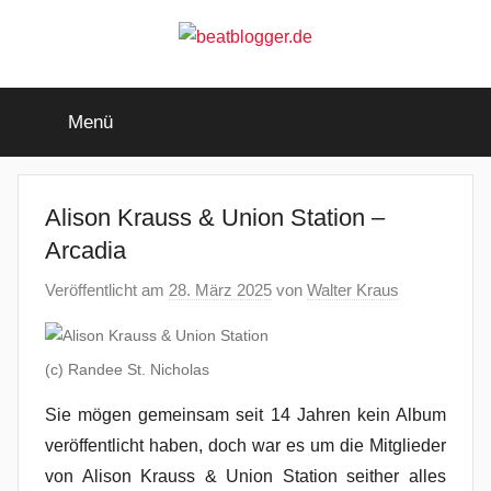
Zum
Inhalt
springen
beatblogger.de
…
and
Menü
the
beat
goes
on
Alison Krauss & Union Station –
Arcadia
Veröffentlicht am
28. März 2025
von
Walter Kraus
(c) Randee St. Nicholas
Sie mögen gemeinsam seit 14 Jahren kein Album
veröffentlicht haben, doch war es um die Mitglieder
von Alison Krauss & Union Station seither alles