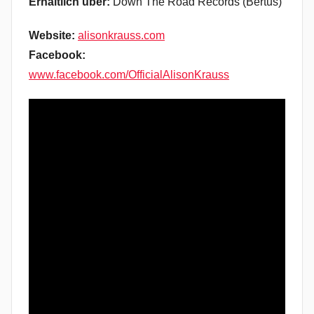
Erhältlich über:
Down The Road Records (Bertus)
Website:
alisonkrauss.com
Facebook:
www.facebook.com/OfficialAlisonKrauss