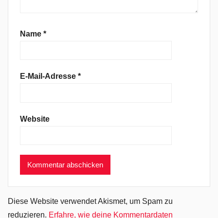
,
A
r
Name
*
c
a
d
E-Mail-Adresse
*
i
a
,
Website
B
l
u
e
g
r
a
Diese Website verwendet Akismet, um Spam zu
s
reduzieren.
Erfahre, wie deine Kommentardaten