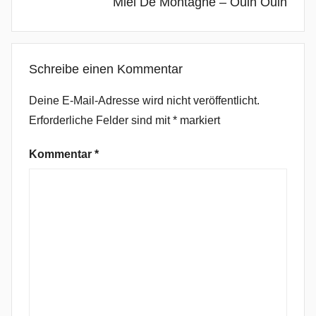
Miel De Montagne – Ouin Ouin
a
u
s
Schreibe einen Kommentar
s
&
Deine E-Mail-Adresse wird nicht veröffentlicht.
U
Erforderliche Felder sind mit
*
markiert
n
i
Kommentar
*
o
n
S
t
a
t
i
o
n