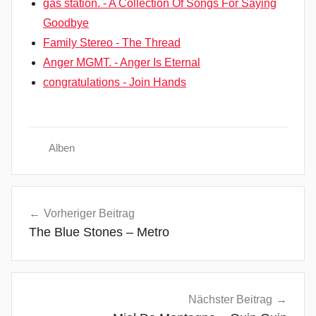
gas station. - A Collection Of Songs For Saying
Goodbye
Family Stereo - The Thread
Anger MGMT. - Anger Is Eternal
congratulations - Join Hands
Alben
A
Beitragsnavigation
l
Vorheriger Beitrag
i
The Blue Stones – Metro
s
o
n
K
Nächster Beitrag
r