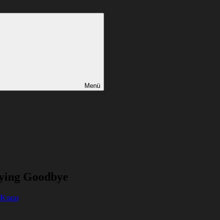
Menü
Saying Goodbye
 Kraus