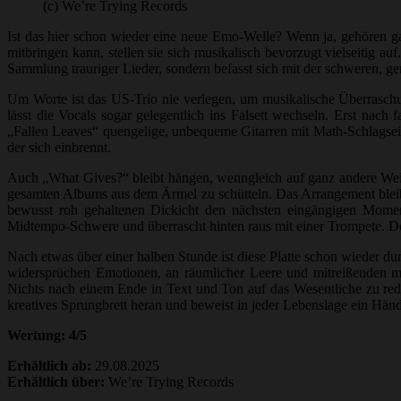
(c) We’re Trying Records
Ist das hier schon wieder eine neue Emo-Welle? Wenn ja, gehören g
mitbringen kann, stellen sie sich musikalisch bevorzugt vielseitig
Sammlung trauriger Lieder, sondern befasst sich mit der schweren, g
Um Worte ist das US-Trio nie verlegen, um musikalische Überraschu
lässt die Vocals sogar gelegentlich ins Falsett wechseln. Erst nach
„Fallen Leaves“ quengelige, unbequeme Gitarren mit Math-Schlagseite
der sich einbrennt.
Auch „What Gives?“ bleibt hängen, wenngleich auf ganz andere Weise.
gesamten Albums aus dem Ärmel zu schütteln. Das Arrangement bleib
bewusst roh gehaltenen Dickicht den nächsten eingängigen Momen
Midtempo-Schwere und überrascht hinten raus mit einer Trompete. De
Nach etwas über einer halben Stunde ist diese Platte schon wieder du
widersprüchen Emotionen, an räumlicher Leere und mitreißenden mus
Nichts nach einem Ende in Text und Ton auf das Wesentliche zu re
kreatives Sprungbrett heran und beweist in jeder Lebenslage ein Händc
Wertung: 4/5
Erhältlich ab:
29.08.2025
Erhältlich über:
We’re Trying Records