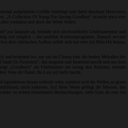
otional aufgeladene Gefilde vordringt und dabei durchaus Heavyness
ren. „A Collection Of Songs For Saying Goodbye“ ist nicht etwa eine
alles verändert und doch die Worte fehlen.
quel“ nur langsam an, bemüht sich um brodelndes Understatement und
kratzig wie möglich – das perfekte Kontrastprogramm. Danach serviert
us dem störrischen Aufbau schält sich fast eine Art Mini-Hit heraus,
rsch und bestimmt los, nur um im Chorus eine der besten Melodien des
ed Sand On Pavement“, das langsam und bestimmt anrollt und aus dem
sprengt „Goodbyes“ als Fünfminüter ein wenig den Rahmen, bemüht
ere Seite der Band, die Lust auf mehr macht.
il irgendetwas hieran schlecht wäre, sondern weil die Wellen an gerne
fühlsam, nicht loslassen. Auf diese Weise gelingt die Mission, das
ieder zu seinen elementaren Beobachtungen, zieht Emo als eine Art