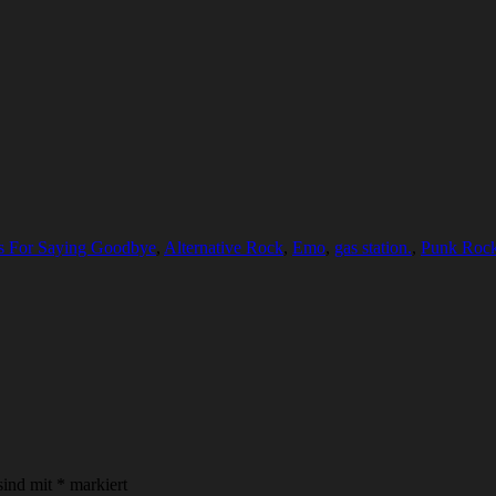
gs For Saying Goodbye
,
Alternative Rock
,
Emo
,
gas station.
,
Punk Roc
sind mit
*
markiert