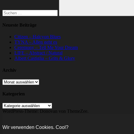
Suchen
Neueste Beiträge
Citizen – Halcyon Blues
TYNA – Allen geht es
Ceremony – Tell Me Your Dream
LIFE – Abstract / Natural
Albert Castiglia – Grits & Glory
Archiv
Archiv
Kategorien
Kategorien
WordPress-Theme: Donovan von ThemeZee.
Wir verwenden Cookies. Cool?