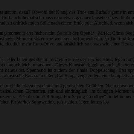
as station. dazu? Obwohl der Klang des Trios aus Buffalo gerne in em
 auf. Und auch thematisch muss man etwas genauer hinsehen bzw. hinhö
eradezu erdrückenden Stille nach einem Ende oder Abschied, wenn sich 
ngsmomente erst recht nicht. So rollt der Opener „Perfect Crime Se
 fast zwei Minuten setzen die weiteren Instrumente ein, so laut und 
, deutlich mehr Emo-Drive und tatsächlich so etwas wie einer Hook. A
 Hier fallen gas station. erst einmal mit der Tür ins Haus, legen fo
t dennoch leicht unbequem. Dieses Kunststück gelingt auch „Scatter
t herauslöst. Spannend ist zudem der finale Doppelschlag. Erst 
r akustische Rausschmeißer „Cat Song“ zeigt zudem eine komplett and
rch und hinterlässt erst einmal mit gemischten Gefühlen. Nicht etwa, we
ikalischen Elementen, roh und eindringlich, im richtigen Moment ein
duzieren. „A Collection Of Songs For Saying Goodbye“ findet immer w
hen für starkes Songwriting. gas station. legen famos los.