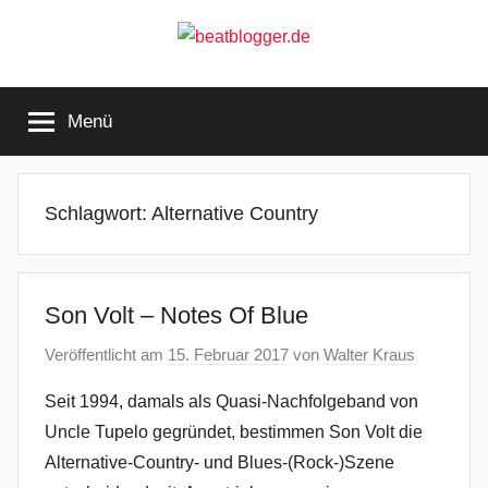
Zum
Inhalt
springen
beatblogger.de
…
and
Menü
the
beat
goes
on
Schlagwort:
Alternative Country
Son Volt – Notes Of Blue
Veröffentlicht am
15. Februar 2017
von
Walter Kraus
Seit 1994, damals als Quasi-Nachfolgeband von
Uncle Tupelo gegründet, bestimmen Son Volt die
Alternative-Country- und Blues-(Rock-)Szene