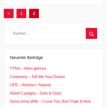
Seitennummerierung
Vorherige
«
1
2
Beiträge
der
Beiträge
Suchen
nach:
Suchen
Neueste Beiträge
TYNA – Allen geht es
Ceremony – Tell Me Your Dream
LIFE – Abstract / Natural
Albert Castiglia – Grits & Glory
Swiss Army Wife – I Love You, But I Hate It Here