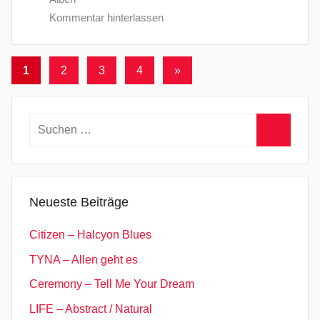
Kommentar hinterlassen
Seitennummerierung
Nächste
1
2
3
4
»
Beiträge
der
Beiträge
Suchen
nach:
Suchen
Neueste Beiträge
Citizen – Halcyon Blues
TYNA – Allen geht es
Ceremony – Tell Me Your Dream
LIFE – Abstract / Natural