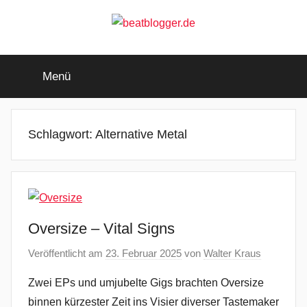
Zum
Inhalt
springen
beatblogger.de
…
and
Menü
the
beat
goes
on
Schlagwort:
Alternative Metal
Oversize – Vital Signs
Veröffentlicht am
23. Februar 2025
von
Walter Kraus
Zwei EPs und umjubelte Gigs brachten Oversize
binnen kürzester Zeit ins Visier diverser Tastemaker