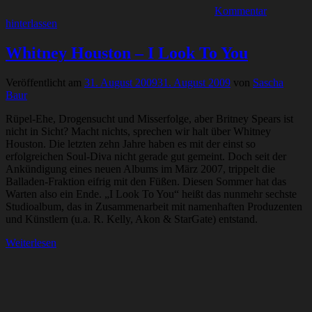
Kommentar
hinterlassen
Whitney Houston – I Look To You
Veröffentlicht am
31. August 2009
31. August 2009
von
Sascha
Baur
Rüpel-Ehe, Drogensucht und Misserfolge, aber Britney Spears ist
nicht in Sicht? Macht nichts, sprechen wir halt über Whitney
Houston. Die letzten zehn Jahre haben es mit der einst so
erfolgreichen Soul-Diva nicht gerade gut gemeint. Doch seit der
Ankündigung eines neuen Albums im März 2007, trippelt die
Balladen-Fraktion eifrig mit den Füßen. Diesen Sommer hat das
Warten also ein Ende. „I Look To You“ heißt das nunmehr sechste
Studioalbum, das in Zusammenarbeit mit namenhaften Produzenten
und Künstlern (u.a. R. Kelly, Akon & StarGate) entstand.
Weiterlesen