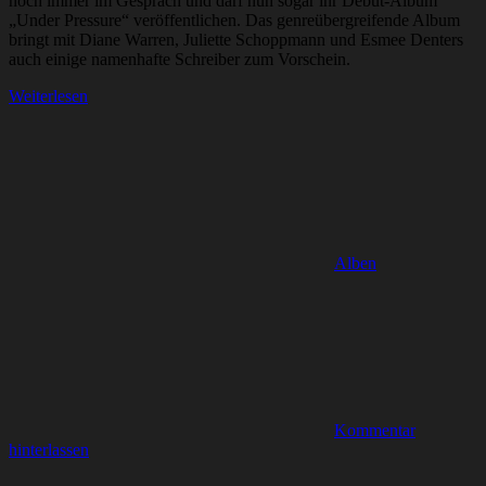
noch immer im Gespräch und darf nun sogar ihr Debut-Album
„Under Pressure“ veröffentlichen. Das genreübergreifende Album
bringt mit Diane Warren, Juliette Schoppmann und Esmee Denters
auch einige namenhafte Schreiber zum Vorschein.
Weiterlesen
Alben
Kommentar
hinterlassen