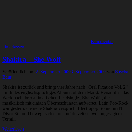
Kommentar
hinterlassen
Shakira – She Wolf
Veröffentlicht am
2. September 2009
3. September 2009
von
Sascha
Baur
Shakira ist zurück und bringt vier Jahre nach „Oral Fixation Vol. 2“
ihr drittes englischsprachiges Album auf dem Markt. Benannt ist das
Werk nach ihrer animalischen Leadsingle „She Wolf“, die
musikalisch mit einigen Überraschungen aufwartet. Latin Pop-Rock
war gestern, die neue Shakira verspricht Electropop-Sound im Nu-
Disco Stil und bewegt sich damit auf derzeit schwer angesagtem
Terrain.
Weiterlesen