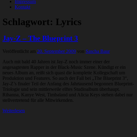
Impressum
Kontakt
Schlagwort:
Lyrics
Jay-Z – The Blueprint 3
Veröffentlicht am
20. September 2009
von
Sascha Baur
Auch mit bald 40 Jahren ist Jay-Z noch immer einer der
angesagtesten Rapper in der Black-Music Szene. Kündigt er ein
neues Album an, reißt sich quasi die komplette Kollegschaft um
Produktion und Features. So auch der Fall bei „The Blueprint 3“,
Jay-Z’s finaler Teil der Anfang des Jahrtausend begonnen Blueprint-
Triologie und sein mittlerweile elftes Studioalbum überhaupt.
Rihanna, Kanye West, Timbaland und Alicia Keys stehen dabei nur
stellvertretend für alle Mitwirkenden.
Weiterlesen