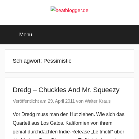
Zum
Inhalt
springen
beatblogger.de
…
and
Menü
the
beat
goes
on
Schlagwort:
Pessimistic
Dredg – Chuckles And Mr. Squeezy
Veröffentlicht am
29. April 2011
von
Walter Kraus
Vor Dredg muss man den Hut ziehen. Wie sich das
Quartett aus Los Gatos, Kalifornien von ihrem
genial durchdachten Indie-Release „Leitmotif“ über