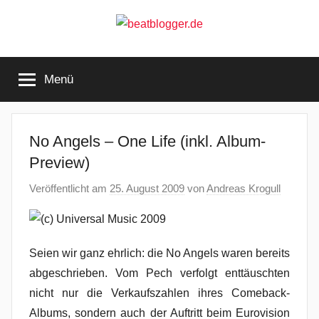
Zum
Inhalt
springen
beatblogger.de
…
and
Menü
the
beat
goes
on
No Angels – One Life (inkl. Album-
Preview)
Veröffentlicht am
25. August 2009
von
Andreas Krogull
Seien wir ganz ehrlich: die No Angels waren bereits
abgeschrieben. Vom Pech verfolgt enttäuschten
nicht nur die Verkaufszahlen ihres Comeback-
Albums, sondern auch der Auftritt beim Eurovision