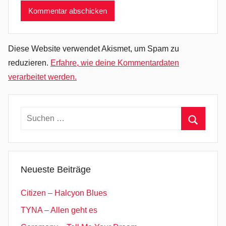
-
P
o
p
Diese Website verwendet Akismet, um Spam zu
,
reduzieren.
Erfahre, wie deine Kommentardaten
E
verarbeitet werden.
u
r
o
Suchen
v
nach:
Suchen
i
s
i
Neueste Beiträge
o
n
Citizen – Halcyon Blues
S
TYNA – Allen geht es
o