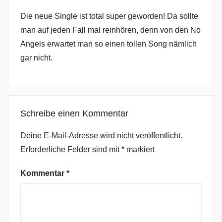
i
Die neue Single ist total super geworden! Da sollte
a
man auf jeden Fall mal reinhören, denn von den No
k
Angels erwartet man so einen tollen Song nämlich
o
gar nicht.
v
s
k
a
Schreibe einen Kommentar
,
d
Deine E-Mail-Adresse wird nicht veröffentlicht.
i
Erforderliche Felder sind mit
*
markiert
s
a
Kommentar
*
p
p
e
a