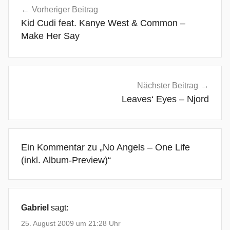
e
Vorheriger Beitrag
n
Kid Cudi feat. Kanye West & Common –
a
Make Her Say
i
s
s
a
Nächster Beitrag
,
Leaves‘ Eyes – Njord
d
e
r
Ein Kommentar zu „
No Angels – One Life
a
(inkl. Album-Preview)
“
i
l
e
d
Gabriel
sagt:
,
25. August 2009 um 21:28 Uhr
d