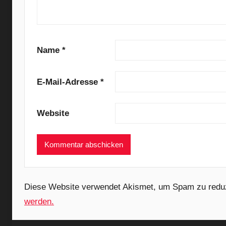
l
s
,
D
Name
*
a
n
E-Mail-Adresse
*
g
e
r
Website
M
o
u
s
e
Diese Website verwendet Akismet, um Spam zu redu
,
werden.
F
u