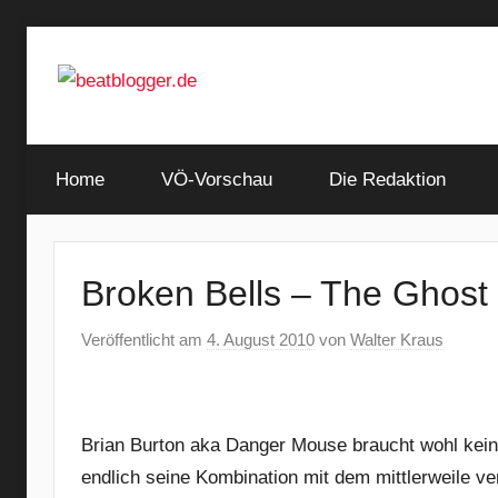
Zum
Inhalt
springen
…
beatblogger.de
and
Home
the
VÖ-Vorschau
Die Redaktion
beat
goes
on
Broken Bells – The Ghost 
Veröffentlicht am
4. August 2010
von
Walter Kraus
Brian Burton aka Danger Mouse braucht wohl kei
endlich seine Kombination mit dem mittlerweile v