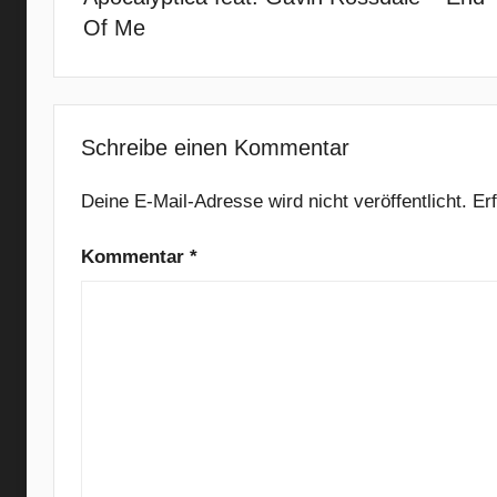
n
Of Me
B
u
r
t
Schreibe einen Kommentar
o
n
Deine E-Mail-Adresse wird nicht veröffentlicht.
Er
,
B
Kommentar
*
r
o
k
e
n
B
e
l