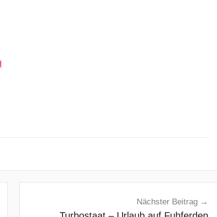
d
Nächster Beitrag
Turbostaat – Urlaub auf Fuhferden