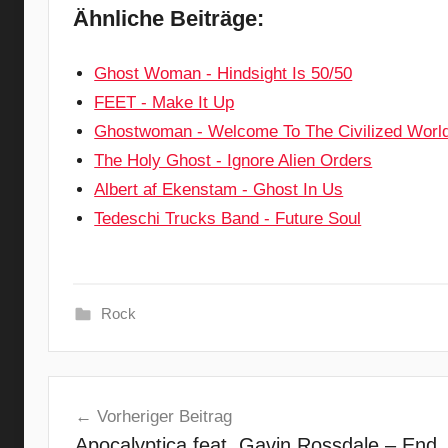
Ähnliche Beiträge:
Ghost Woman - Hindsight Is 50/50
FEET - Make It Up
Ghostwoman - Welcome To The Civilized Worl
The Holy Ghost - Ignore Alien Orders
Albert af Ekenstam - Ghost In Us
Tedeschi Trucks Band - Future Soul
Rock
B
Beitragsnavigation
r
Vorheriger Beitrag
i
Apocalyptica feat. Gavin Rossdale – End
a