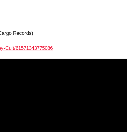
Cargo Records)
ey-Cult/61571343775086