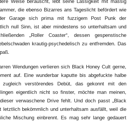
ere Weise berauscht, lebt seine Lässigkeit mit massig
ammer, die ebenso Bizarres ans Tageslicht befördert wie
der Garage sich prima mit fuzzigem Post Punk der
lich null Sinn, ist aber mindestens so unterhaltsam und
ließenden „Roller Coaster“, dessen gespenstische
Nebelschwaden krautig-psychedelisch zu entfremden. Das
Spaß.
zarren Wendungen verlieren sich Black Honey Cult gerne,
ment auf. Eine wunderbar kaputte bis abgefuckte halbe
 zugleich verstörendes Debüt, das gekonnt mit den
lingen eigentlich nicht so finster, möchte man meinen,
dieser verwaschene Drive fehlt. Und doch passt „Black
letztlich bekömmlich und unterhaltsam ausfällt, weil die
tümliche Mischung einbrennt. Es mag sehr lange gedauert