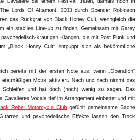
e Cavaliere bei einem Festival trafen, damals noch in
 The Lords Of Altamont, 2003 durch Spencer Robinson
ahren das Rückgrat von Black Honey Cult, wenngleich die
m ein stabiles Line-up zu finden. Gemeinsam mit Garey
 psychedelisch-krautigen Klängen, die mit Post Punk und
bum „Black Honey Cult“ entpuppt sich als bekömmliche
ich bereits mit der ersten Note aus, wenn „Operation“
n etatmäßigen Motor aktiviert. Nach und nach nimmt das
en Schleifen und hat doch (noch) wenig zu sagen. Das
s Cavalieres Vocals tief im Arrangement einbettet und mit
lack Rebel Motorcycle Club
gefühlt gemeinsame Sache
itarren und psychedelische Effekte lassen den Track