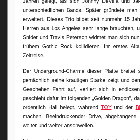
Jahren gelegt, als sich Johnny DeVilla und Jak
unterschiedlichen Bands. Später gründete man
erweitert. Dieses Trio bildet seit nunmehr 15 J
Herren aus Los Angeles sehr lange brauchten, u
Snider und Travis Peterson widmet man sich nun
frühem Gothic Rock kollidieren. Ihr erstes Al
Zeitreise.
Der Underground-Charme dieser Platte breitet s
gemächlich seine krautigen Stärke zeigt und de
Geschehen Fahrt auf, verliert sich in endlos
geschieht dafür im folgenden „Golden Dragon“, da
ordentlich Hall belegt, während
TOY
und der
B
machen. Beeindruckender Drive, abgehangene G
weiter und weiter anschwellen.