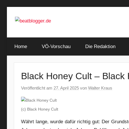
Zum
Inhalt
springen
…
beatblogger.de
and
Home
the
VÖ-Vorschau
Die Redaktion
beat
goes
on
Black Honey Cult – Black
Veröffentlicht am
27. April 2025
von
Walter Kraus
(c) Black Honey Cult
Währt lange, wurde dafür richtig gut: Der Grundst