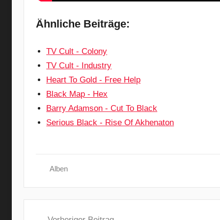
Ähnliche Beiträge:
TV Cult - Colony
TV Cult - Industry
Heart To Gold - Free Help
Black Map - Hex
Barry Adamson - Cut To Black
Serious Black - Rise Of Akhenaton
Alben
B
Beitragsnavigation
l
Vorheriger Beitrag
a