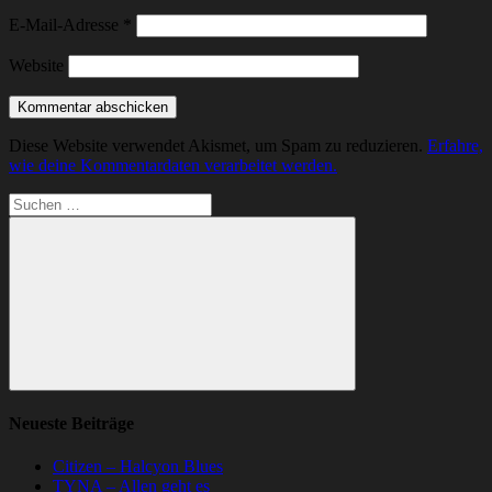
E-Mail-Adresse
*
Website
Diese Website verwendet Akismet, um Spam zu reduzieren.
Erfahre,
wie deine Kommentardaten verarbeitet werden.
Suchen
nach:
Suchen
Neueste Beiträge
Citizen – Halcyon Blues
TYNA – Allen geht es