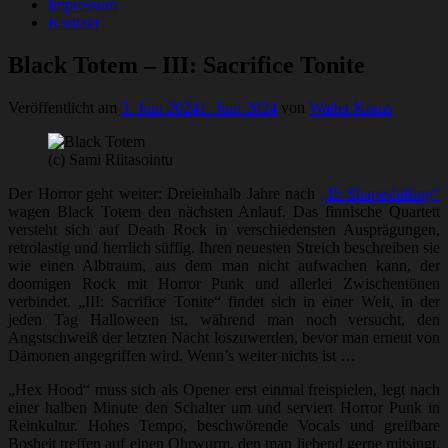
Impressum
Kontakt
Black Totem – III: Sacrifice Tonite
Veröffentlicht am
3. Juni 2024
1. Juni 2024
von
Walter Kraus
(c) Sami Riitasointu
Der Horror geht weiter: Dreieinhalb Jahre nach
„II: Shapeshifting“
wagen Black Totem den nächsten Anlauf. Das finnische Quartett
versteht sich auf Death Rock in verschiedensten Ausprägungen,
retrolastig und herrlich süffig. Ihren neuesten Streich beschreiben sie
wie einen Albtraum, aus dem man nicht aufwachen kann, der
doomigen Rock mit Horror Punk und allerlei Zwischentönen
verbindet. „III: Sacrifice Tonite“ findet sich in einer Welt, in der
jeden Tag Halloween ist, während man noch versucht, den
Angstschweiß der letzten Nacht loszuwerden, bevor man erneut von
Dämonen angegriffen wird. Wenn’s weiter nichts ist …
„Hex Hood“ muss sich als Opener erst einmal freispielen, legt nach
einer halben Minute den Schalter um und serviert Horror Punk in
Reinkultur. Hohes Tempo, beschwörende Vocals und greifbare
Bosheit treffen auf einen Ohrwurm, den man liebend gerne mitsingt.