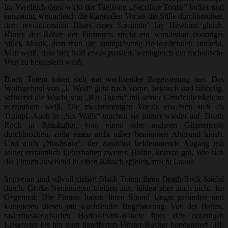
Im Vergleich dazu wirkt der Titelsong „Sacrifice Tonite“ locker und
entspannt, wenngleich die klagenden Vocals die Stille durchbrechen,
dem revolutionären Blues eines Screamin‘ Jay Hawkins gleich.
Hinter der Röhre der Finsternis steckt ein wunderbar doomiges
Stück Musik, dem man die omnipräsente Bedrohlichkeit anmerkt.
Man weiß, dass hier bald etwas passiert, wenngleich der melodische
Weg zu begeistern weiß.
Black Totem toben sich mit wachsender Begeisterung aus. Das
Wolfsgeheul von „I, Wolf“ geht nach vorne, hektisch und hibbelig,
während die Wucht von „Bat Totem“ mit seiner Gemächlichkeit zu
verzaubern weiß. Die zweistimmigen Vocals erweisen sich als
Trumpf. Auch in „Six Walls“ tauchen sie immer wieder auf. Death
Rock in Reinkultur, vom einen oder anderen Gitarrensolo
durchbrochen, zieht einen nicht näher benannten Abgrund hinab.
Und auch „Nosferatu“, der zunächst beklemmende Abgang mit
seiner erstaunlich fieberhaften zweiten Hälfte, kommt gut. Wie sich
die Finnen zusehend in einen Rausch spielen, macht Laune.
Souverän und stilvoll ziehen Black Totem ihren Death-Rock-Stiefel
durch. Große Neuerungen bleiben aus, fehlen aber auch nicht. Im
Gegenteil: Die Finnen haben ihren Sound längst gefunden und
kultivieren diesen mit wachsender Begeisterung. Von der flotten,
rasiermesserscharfen Horror-Punk-Rakete über den doomigen
Leisetreter bis hin zum handfesten Finster-Rocker kondensiert „III: