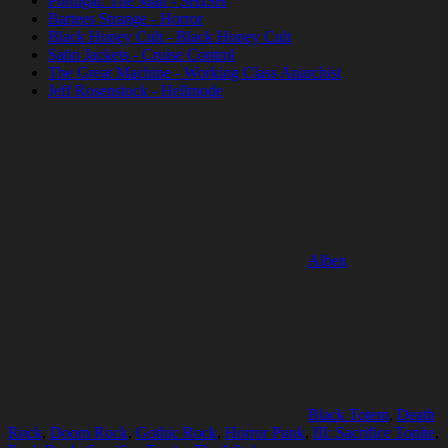
Portugal. The Man - SHISH
Bartees Strange - Horror
Black Honey Cult - Black Honey Cult
Satin Jackets - Cruise Control
The Great Machine - Working Class Anarchist
Jeff Rosenstock - Hellmode
Alben
Black Totem
,
Death
Rock
,
Doom Rock
,
Gothic Rock
,
Horror Punk
,
III: Sacrifice Tonite
,