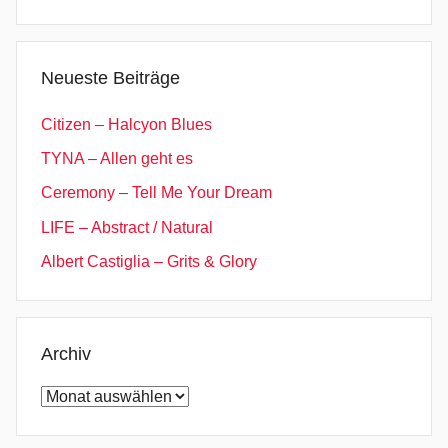
o
Suchen
v
e
Neueste Beiträge
r
,
Citizen – Halcyon Blues
C
TYNA – Allen geht es
o
Ceremony – Tell Me Your Dream
v
e
LIFE – Abstract / Natural
r
Albert Castiglia – Grits & Glory
a
l
b
u
Archiv
m
Archiv
,
C