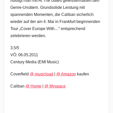
huldigt man mit At The Gates gewissermaßen den
Genre-Urvätern. Grundsolide Leistung mit
spannenden Momenten, die Caliban sicherlich
wieder auf der am 4. Mai in Frankfurt beginnenden
Tour „Cover Europe With…“ entsprechend
zelebrieren werden.
3,5/5
VÖ: 06.05.2011
Century Media (EMI Music)
Coverfield
@ musicload
|
@ Amazon
kaufen
Caliban
@ Home
|
@ Myspace