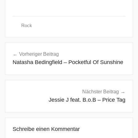
Rock
A
Beitragsnavigation
t
Vorheriger Beitrag
T
Natasha Bedingfield – Pocketful Of Sunshine
h
e
G
a
Nächster Beitrag
t
Jessie J feat. B.o.B – Price Tag
e
s
,
Schreibe einen Kommentar
B
l