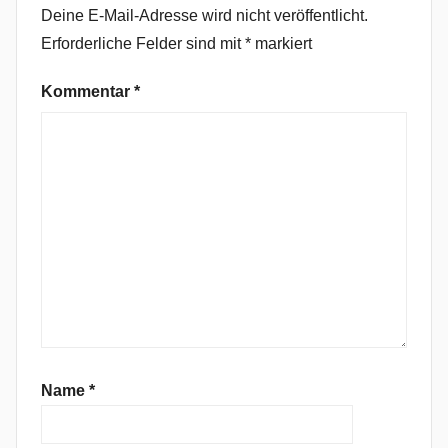
Deine E-Mail-Adresse wird nicht veröffentlicht.
i
Erforderliche Felder sind mit
*
markiert
n
d
Kommentar
*
e
d
B
y
F
e
a
r
,
C
a
l
Name
*
i
b