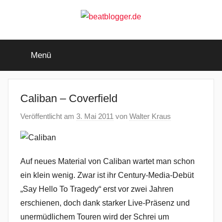
Zum
Inhalt
springen
beatblogger.de
…
and
Menü
the
beat
goes
on
Caliban – Coverfield
Veröffentlicht am
3. Mai 2011
von
Walter Kraus
Auf neues Material von Caliban wartet man schon
ein klein wenig. Zwar ist ihr Century-Media-Debüt
„Say Hello To Tragedy“ erst vor zwei Jahren
erschienen, doch dank starker Live-Präsenz und
unermüdlichem Touren wird der Schrei um