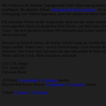
Bei Volbeat ist die Zeitreise Tagesgeschäft. Über Jahre hinweg habe
Ausflippen. Ihr aktuelles Album
„Beyond Hell/Above Heaven“
ist v
Anfangstage von Volbeat begeistern, denn hier machen sie ihrem Spitz
Für schwache Nerven ist der Song nichts, denn von der ersten Sekund
schwungvollen Track mit deutlichen Elvis Presley- und Bill Haley-Z
Crazy“, die sich irgendwie in diese 169 Sekunden gute Laune verirrt h
soll es auch sein.
Passend zur Festival-Saison, die bereits voll im Gange ist, köchelt
mager ausfüllt. Neben einer – welch Überraschung – Live-Version des
aufwertet. Hier würde man sich doch die eine oder andere B-Seite 
Weise, und tritt Arsch. Mehr braucht es auch nicht.
3,5/5 | DL-Single
VÖ: 24.06.2011
Universal Music
16 Dollars
@ musicload
|
@ Amazon
kaufen
Beyond Hell/Above Heaven
@ musicload
|
@ Amazon
kaufen
Volbeat
@ Home
|
@ Myspace