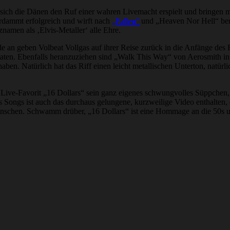
n sich die Dänen den Ruf einer wahren Livemacht erspielt und bringen 
erdammt erfolgreich und wirft nach
„Fallen“
und „Heaven Nor Hell“ berei
namen als ‚Elvis-Metaller‘ alle Ehre.
e an geben Volbeat Vollgas auf ihrer Reise zurück in die Anfänge des R
itaten. Ebenfalls heranzuziehen sind „Walk This Way“ von Aerosmith 
aben. Natürlich hat das Riff einen leicht metallischen Unterton, natür
 der Live-Favorit „16 Dollars“ sein ganz eigenes schwungvolles Süppc
 Songs ist auch das durchaus gelungene, kurzweilige Video enthalten, 
wünschen. Schwamm drüber, „16 Dollars“ ist eine Hommage an die 50s 