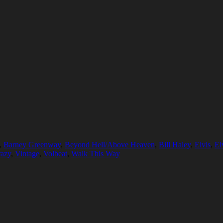
,
Barney Greenway
,
Beyond Hell/Above Heaven
,
Bill Haley
,
Elvis
,
El
razy
,
Vintage
,
Volbeat
,
Walk This Way