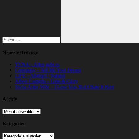
nach:
Suchen
Neueste Beiträge
TYNA – Allen geht es
Ceremony – Tell Me Your Dream
LIFE – Abstract / Natural
Albert Castiglia – Grits & Glory
Swiss Army Wife – I Love You, But I Hate It Here
Archiv
Archiv
Kategorien
Kategorien