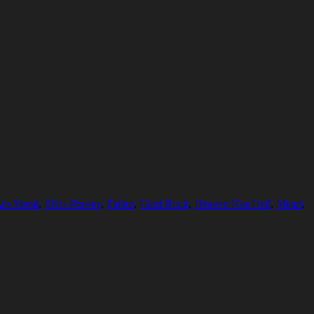
vis Metal
,
Elvis Presley
,
Fallen
,
Hard Rock
,
Heaven Nor Hell
,
Metal
,