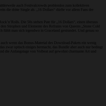
mittlerweile auch Festivalcrowds problemlos zum kollektiven
ts die dritte Single ab. „16 Dollars“ dürfte vor allem Fans der
ock’n’Rolls. Die 50s stehen Pate für „16 Dollars“, einen überaus
in den Strophen und Elemente des Refrains von Queens „Stone Cold
lich fühlt man sich irgendwo in Graceland gestrandet. Und genau so
hen, auch wenn das Bonus-Material des Download-Pakets ein wenig
das zwar optisch einiges hermacht, das Bundle aber auch nur bedingt
und die Anfangstage von Volbeat auf gewohnt charmante Art und