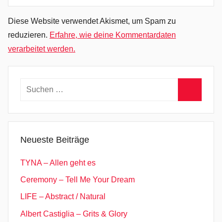
z
e
Diese Website verwendet Akismet, um Spam zu
m
reduzieren.
Erfahre, wie deine Kommentardaten
b
verarbeitet werden.
e
r
l
Suchen
u
nach:
f
Suchen
t
,
Neueste Beiträge
D
i
TYNA – Allen geht es
e
Ceremony – Tell Me Your Dream
O
LIFE – Abstract / Natural
r
s
Albert Castiglia – Grits & Glory