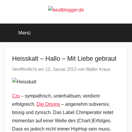
Zum
Inhalt
springen
beatblogger.de
…
and
Menü
the
beat
goes
on
Heisskalt – Hallo – Mit Liebe gebraut
Veröffentlicht am
12. Januar 2013
von
Walter Kraus
Cro
– sympathisch, unterhaltsam, verdient
erfolgreich.
Die Orsons
– angenehm subversiv,
bissig und zynisch. Das Label Chimperator reitet
momentan auf einer Welle des (Chart-)Erfolges.
Dass es jedoch nicht immer HipHop sein muss,