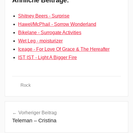
Ähnliche Beiträge:
Shitney Beers - Surprise
Hawel/McPhail - Sorrow Wonderland
Bikelane - Surrogate Activities
Wet Leg - moisturizer
Iceage - For Love Of Grace & The Hereafter
IST IST - Light A Bigger Fire
Rock
C
Beitragsnavigation
h
Vorheriger Beitrag
i
Teleman – Cristina
m
p