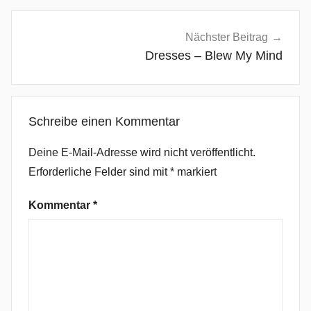
e
r
Nächster Beitrag
a
Dresses – Blew My Mind
t
o
r
Schreibe einen Kommentar
,
C
Deine E-Mail-Adresse wird nicht veröffentlicht.
r
Erforderliche Felder sind mit
*
markiert
o
,
Kommentar
*
D
e
r
M
o
n