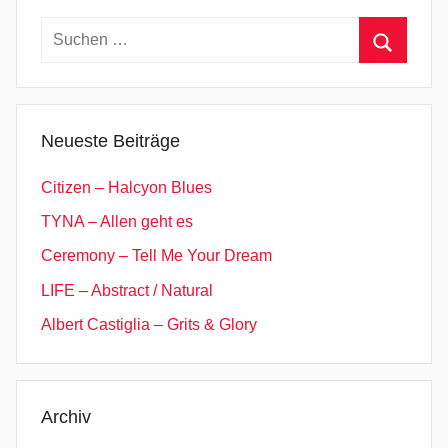
C
Suchen
o
nach:
Suchen
u
r
t
Neueste Beiträge
e
e
Citizen – Halcyon Blues
n
TYNA – Allen geht es
e
Ceremony – Tell Me Your Dream
r
s
LIFE – Abstract / Natural
Albert Castiglia – Grits & Glory
Archiv