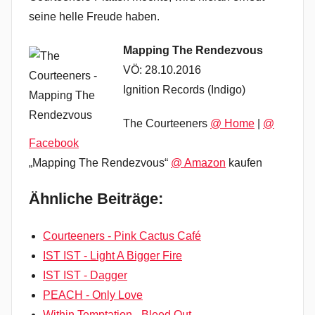
seine helle Freude haben.
Mapping The Rendezvous
VÖ: 28.10.2016
Ignition Records (Indigo)
The Courteeners
@ Home
|
@
Facebook
„Mapping The Rendezvous“
@ Amazon
kaufen
Ähnliche Beiträge:
Courteeners - Pink Cactus Café
IST IST - Light A Bigger Fire
IST IST - Dagger
PEACH - Only Love
Within Temptation - Bleed Out