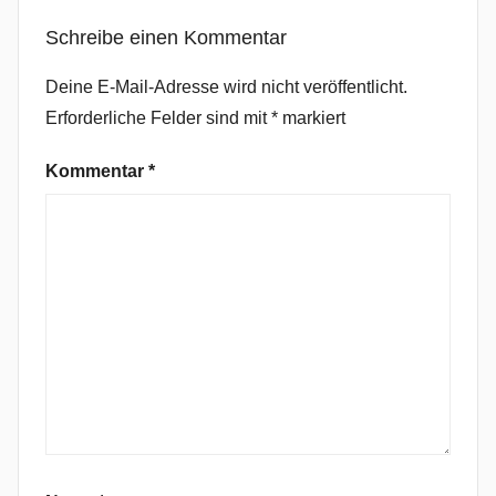
c
Schreibe einen Kommentar
k
,
Deine E-Mail-Adresse wird nicht veröffentlicht.
M
Erforderliche Felder sind mit
*
markiert
a
p
Kommentar
*
p
i
n
g
T
h
e
R
e
n
d