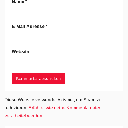
e
Name
*
z
v
o
E-Mail-Adresse
*
u
s
,
Website
T
h
e
1
7
t
h
Diese Website verwendet Akismet, um Spam zu
,
reduzieren.
Erfahre, wie deine Kommentardaten
T
verarbeitet werden.
h
e