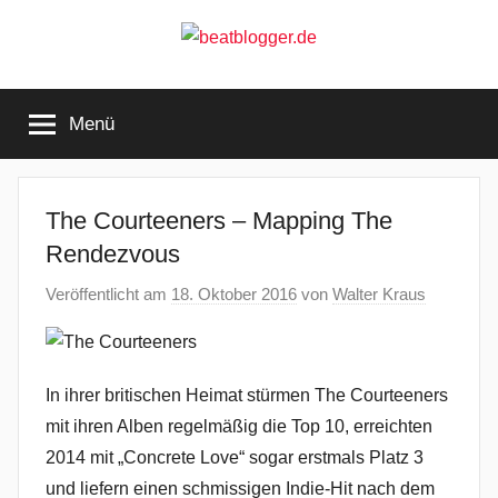
Zum
Inhalt
springen
beatblogger.de
…
and
Menü
the
beat
goes
on
The Courteeners – Mapping The
Rendezvous
Veröffentlicht am
18. Oktober 2016
von
Walter Kraus
In ihrer britischen Heimat stürmen The Courteeners
mit ihren Alben regelmäßig die Top 10, erreichten
2014 mit „Concrete Love“ sogar erstmals Platz 3
und liefern einen schmissigen Indie-Hit nach dem