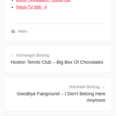
Teksti-TV 666 - 4
Alben
I
Beitragsnavigation
n
Vorheriger Beitrag
d
Hooton Tennis Club – Big Box Of Chocolates
i
e
P
o
Nächster Beitrag
p
Goodbye Fairground – I Don’t Belong Here
/
Anymore
R
o