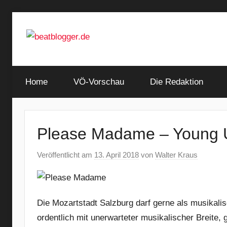
Zum
Inhalt
springen
…
beatblogger.de
and
Home
the
VÖ-Vorschau
Die Redaktion
beat
goes
on
Please Madame – Young 
Veröffentlicht am
13. April 2018
von
Walter Kraus
Die Mozartstadt Salzburg darf gerne als musikalis
ordentlich mit unerwarteter musikalischer Breite,