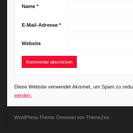
P
Name
*
l
e
E-Mail-Adresse
*
a
s
Website
e
M
a
d
a
m
Diese Website verwendet Akismet, um Spam zu redu
e
werden.
,
Y
o
WordPress-Theme: Donovan von ThemeZee.
u
n