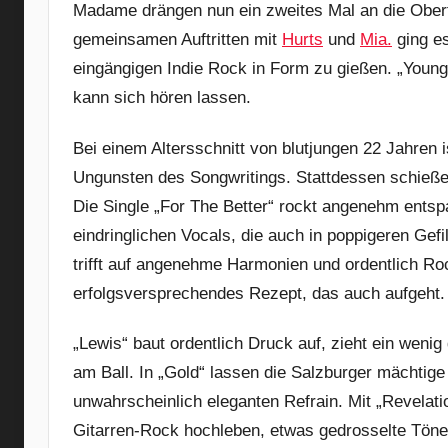
Madame drängen nun ein zweites Mal an die Obe
gemeinsamen Auftritten mit
Hurts
und
Mia.
ging e
eingängigen Indie Rock in Form zu gießen. „Youn
kann sich hören lassen.
Bei einem Altersschnitt von blutjungen 22 Jahren 
Ungunsten des Songwritings. Stattdessen schießen
Die Single „For The Better“ rockt angenehm entsp
eindringlichen Vocals, die auch in poppigeren Ge
trifft auf angenehme Harmonien und ordentlich Ro
erfolgsversprechendes Rezept, das auch aufgeht.
„Lewis“ baut ordentlich Druck auf, zieht ein wenig
am Ball. In „Gold“ lassen die Salzburger mächtig
unwahrscheinlich eleganten Refrain. Mit „Revelat
Gitarren-Rock hochleben, etwas gedrosselte Töne i