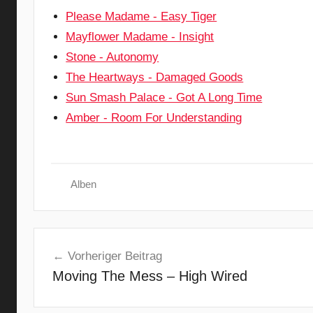
Please Madame - Easy Tiger
Mayflower Madame - Insight
Stone - Autonomy
The Heartways - Damaged Goods
Sun Smash Palace - Got A Long Time
Amber - Room For Understanding
Alben
F
Beitragsnavigation
o
Vorheriger Beitrag
r
Moving The Mess – High Wired
T
h
e