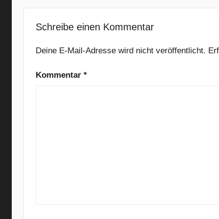
B
e
Schreibe einen Kommentar
t
t
Deine E-Mail-Adresse wird nicht veröffentlicht.
Er
e
Kommentar
*
r
,
I
n
d
i
e
R
o
c
k
,