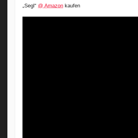
„Segl“
@ Amazon
kaufen