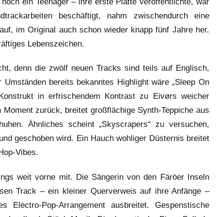
noch ein Teenager – ihre erste Platte veröffentlichte, war
dtrackarbeiten beschäftigt, nahm zwischendurch eine
auf, im Original auch schon wieder knapp fünf Jahre her.
kräftiges Lebenszeichen.
ht, denn die zwölf neuen Tracks sind teils auf Englisch,
ter Umständen bereits bekanntes Highlight wäre „Sleep On
Konstrukt in erfrischendem Kontrast zu Eivørs weicher
n Moment zurück, breitet großflächige Synth-Teppiche aus
huhen. Ähnliches scheint „Skyscrapers“ zu versuchen,
und geschoben wird. Ein Hauch wohliger Düsternis breitet
pHop-Vibes.
dings weit vorne mit. Die Sängerin von den Färöer Inseln
diesen Track – ein kleiner Querverweis auf ihre Anfänge –
s Electro-Pop-Arrangement ausbreitet. Gespenstische