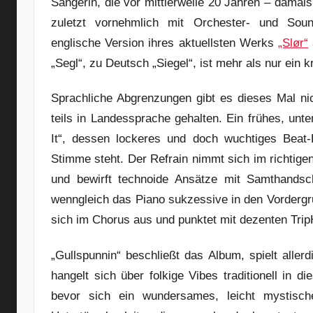
Sängerin, die vor mittlerweile 20 Jahren – damals 
zuletzt vornehmlich mit Orchester- und Soun
englische Version ihres aktuellsten Werks
„Slør“
„Segl“, zu Deutsch „Siegel“, ist mehr als nur ein 
Sprachliche Abgrenzungen gibt es dieses Mal nic
teils in Landessprache gehalten. Ein frühes, un
It“, dessen lockeres und doch wuchtiges Beat-
Stimme steht. Der Refrain nimmt sich im richtige
und bewirft technoide Ansätze mit Samthandsc
wenngleich das Piano sukzessive in den Vordergr
sich im Chorus aus und punktet mit dezenten Tri
„Gullspunnin“ beschließt das Album, spielt aller
hangelt sich über folkige Vibes traditionell in 
bevor sich ein wundersames, leicht mystische