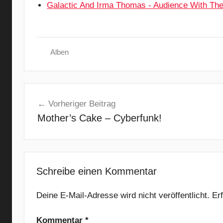
Galactic And Irma Thomas - Audience With Th
Alben
E
Beitragsnavigation
i
Vorheriger Beitrag
v
Mother’s Cake – Cyberfunk!
ø
r
,
E
l
Schreibe einen Kommentar
e
c
Deine E-Mail-Adresse wird nicht veröffentlicht.
Er
t
Kommentar
*
r