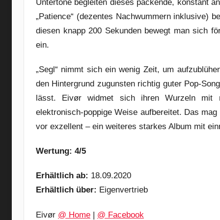
Untertöne begleiten dieses packende, konstant a
„Patience“ (dezentes Nachwummern inklusive) be
diesen knapp 200 Sekunden bewegt man sich förm
ein.
„Segl“ nimmt sich ein wenig Zeit, um aufzublühen
den Hintergrund zugunsten richtig guter Pop-Song
lässt. Eivør widmet sich ihren Wurzeln mit n
elektronisch-poppige Weise aufbereitet. Das mag f
vor exzellent – ein weiteres starkes Album mit e
Wertung: 4/5
Erhältlich ab:
18.09.2020
Erhältlich über:
Eigenvertrieb
Eivør
@ Home
|
@ Facebook