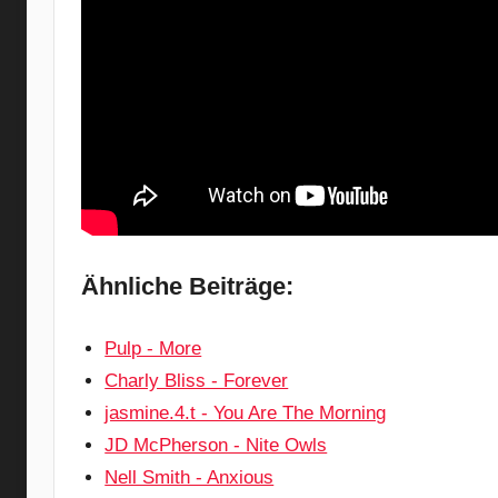
Ähnliche Beiträge:
Pulp - More
Charly Bliss - Forever
jasmine.4.t - You Are The Morning
JD McPherson - Nite Owls
Nell Smith - Anxious