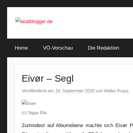
Zum
Inhalt
springen
…
beatblogger.de
and
Home
the
VÖ-Vorschau
Die Redaktion
beat
goes
on
Eivør – Segl
Veröffentlicht am
16. September 2020
von
Walter Kraus
(c) Sigga Ella
Zumindest auf Albumebene machte sich Eivør Pál