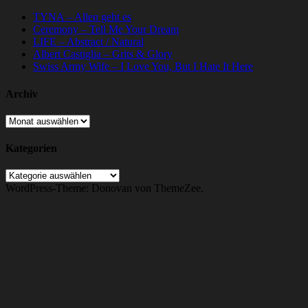
TYNA – Allen geht es
Ceremony – Tell Me Your Dream
LIFE – Abstract / Natural
Albert Castiglia – Grits & Glory
Swiss Army Wife – I Love You, But I Hate It Here
Archiv
Archiv
Kategorien
Kategorien
WordPress-Theme: Donovan von ThemeZee.