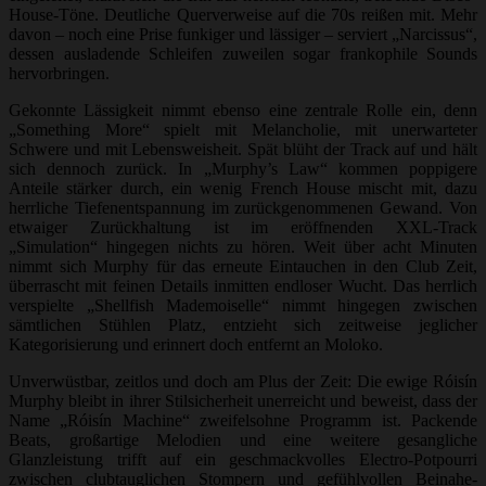
House-Töne. Deutliche Querverweise auf die 70s reißen mit. Mehr
davon – noch eine Prise funkiger und lässiger – serviert „Narcissus“,
dessen ausladende Schleifen zuweilen sogar frankophile Sounds
hervorbringen.
Gekonnte Lässigkeit nimmt ebenso eine zentrale Rolle ein, denn
„Something More“ spielt mit Melancholie, mit unerwarteter
Schwere und mit Lebensweisheit. Spät blüht der Track auf und hält
sich dennoch zurück. In „Murphy’s Law“ kommen poppigere
Anteile stärker durch, ein wenig French House mischt mit, dazu
herrliche Tiefenentspannung im zurückgenommenen Gewand. Von
etwaiger Zurückhaltung ist im eröffnenden XXL-Track
„Simulation“ hingegen nichts zu hören. Weit über acht Minuten
nimmt sich Murphy für das erneute Eintauchen in den Club Zeit,
überrascht mit feinen Details inmitten endloser Wucht. Das herrlich
verspielte „Shellfish Mademoiselle“ nimmt hingegen zwischen
sämtlichen Stühlen Platz, entzieht sich zeitweise jeglicher
Kategorisierung und erinnert doch entfernt an Moloko.
Unverwüstbar, zeitlos und doch am Plus der Zeit: Die ewige Róisín
Murphy bleibt in ihrer Stilsicherheit unerreicht und beweist, dass der
Name „Róisín Machine“ zweifelsohne Programm ist. Packende
Beats, großartige Melodien und eine weitere gesangliche
Glanzleistung trifft auf ein geschmackvolles Electro-Potpourri
zwischen clubtauglichen Stompern und gefühlvollen Beinahe-