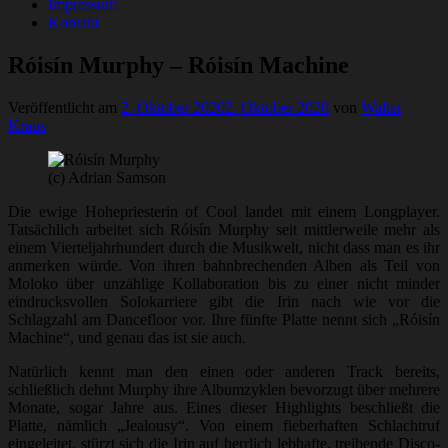
Impressum
Kontakt
Róisín Murphy – Róisín Machine
Veröffentlicht am
2. Oktober 2020
2. Oktober 2020
von
Walter
Kraus
(c) Adrian Samson
Die ewige Hohepriesterin of Cool landet mit einem Longplayer.
Tatsächlich arbeitet sich Róisín Murphy seit mittlerweile mehr als
einem Vierteljahrhundert durch die Musikwelt, nicht dass man es ihr
anmerken würde. Von ihren bahnbrechenden Alben als Teil von
Moloko über unzählige Kollaboration bis zu einer nicht minder
eindrucksvollen Solokarriere gibt die Irin nach wie vor die
Schlagzahl am Dancefloor vor. Ihre fünfte Platte nennt sich „Róisín
Machine“, und genau das ist sie auch.
Natürlich kennt man den einen oder anderen Track bereits,
schließlich dehnt Murphy ihre Albumzyklen bevorzugt über mehrere
Monate, sogar Jahre aus. Eines dieser Highlights beschließt die
Platte, nämlich „Jealousy“. Von einem fieberhaften Schlachtruf
eingeleitet, stürzt sich die Irin auf herrlich lebhafte, treibende Disco-