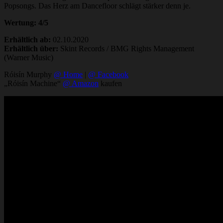
Popsongs. Das Herz am Dancefloor schlägt stärker denn je.
Wertung: 4/5
Erhältlich ab:
02.10.2020
Erhältlich über:
Skint Records / BMG Rights Management
(Warner Music)
Róisín Murphy
@ Home
|
@ Facebook
„Róisín Machine“
@ Amazon
kaufen