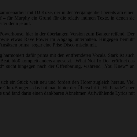
sammenarbeit mit DJ Koze, der in der Vergangenheit bereits am einen
– für Murphy ein Grund für die relativ intimen Texte, in denen sie
iter denn je auf.
-Powerhouse, hier in der überlangen Version zum Banger reifend. Der
 sowie etwas Rave-Power im Abgang unterhalten. Hingegen bemüht
sätzen prima, sogar eine Prise Disco mischt mit.
harmoniert dafür prima mit den entfremdeten Vocals. Stark ist auch
Beat, bloß komplett anders angesetzt. „What Not To Do“ eröffnet das
o Bad“ sucht hingegen nach der Offenbarung, während „You Knew“ an
 sich ein Stück weit neu und fordert den Hörer zugleich heraus. Viel
e Club-Banger – das hat man hinter der Überschrift „Hit Parade“ eher
nte und fand darin einen dankbaren Abnehmer. Aufwühlende Lyrics mit