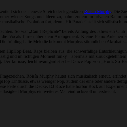
entiert sich der neueste Streich der legendären
Róisín Murphy
. Die Zu
ch immer wieder Songs und Ideen zu, nahm zudem im privaten Raum auf 
sikalische Evolution fort, denn „Hit Parade“ stellt sich stilistisch bre
rachten. So war „Can’t Replicate“ bereits Anfang des Jahres ein Club
, die Vocals flirren über dem Arrangement. Kleine Piano-Anleihen
 Die frühlingshafte Melodie bekommt Murphys stimmlichen Akrobatik-An
en HipHop-Beat. Raps bleiben aus, die schwerfällige Entschleunigung 
tlastig und im richtigen Moment funky – abermals mit zurückgelehntem 
stig. Der kuriose, leicht avantgardistische Dance-Pop von „Hurtz S
Fragezeichen. Róisín Murphy häutet sich musikalisch erneut, erfindet
pHop-Einflüsse, etwas weniger Pop, zudem der eine oder andere deftig
 diese Perle durch die Decke. DJ Koze hatte hörbar Bock auf Experime
tlosigkeit Murphys ein weiteres Mal eindrucksvoll unterstreicht.