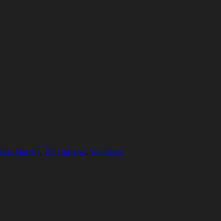
isín Murphy
,
The Universe
,
You Knew