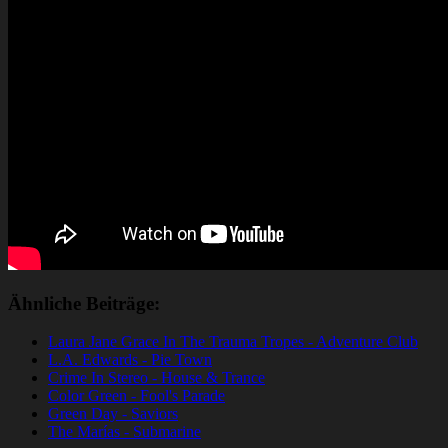
Ähnliche Beiträge:
Laura Jane Grace In The Trauma Tropes - Adventure Club
L.A. Edwards - Pie Town
Crime In Stereo - House & Trance
Color Green - Fool's Parade
Green Day - Saviors
The Marías - Submarine