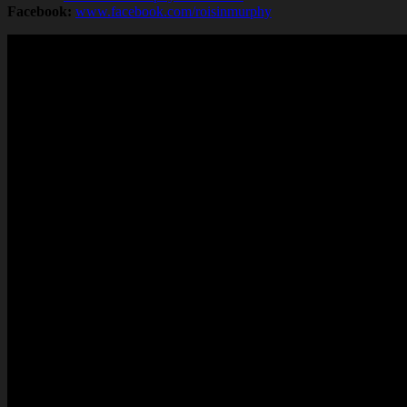
Facebook:
www.facebook.com/roisinmurphy