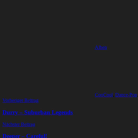
Alben
CooCool
,
Dance-Pop
Beitragsnavigation
Vorheriger Beitrag
Durry – Suburban Legends
Nächster Beitrag
Deeper – Careful!