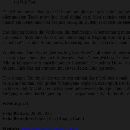
(c) Nik Pate
Ein Album, entstanden in der Distanz und über mehrere Jahre, so präs
oder anderen Track mitwirkte, fand digital statt. Man schickte si
manch ein Geheimnis und Trauma preisgibt. Zudem setzt sich die stete mu
Das zeigten bereits die Vorboten, die manch eine Überraschung mitb
drückende, technoide Ansatz mit feinsinnigem Abgang kommt gut
„CooCool“ absolute Smoothness, basslastig und doch so erfrischend.
Wieder eine Türe weiter überrascht „Two Ways“ mit einem lupenrein
das zurückgelehnte, dennoch fordernde „Fader“, vergleichsweise tex
Album hingegen mit entschleunigter Intensität, fast schon Dub-la
frühere Club-Banger erinnert, mit etwas Relax-Chic gestreckt.
Eine knappe Stunde später regiert erst einmal das überdimensionale 
Musik auf einmal, von großer Spannweite begleitet, dazu spürbare Hi
nicht erwartet. Macht aber nichts, denn mit etwas Geduld geht auch
Tiefgang runden das Happening ab – ein spannendes Werk, das die Zei
Wertung: 4/5
Erhältlich ab:
08.09.2023
Erhältlich über:
Ninja Tune (Rough Trade)
Website:
www.roisinmurphyofficial.com