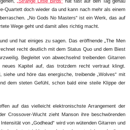
ergehen,
„Strange Little Birds“
hat fast auf den Tag genau
tive-Quartett doch wieder da und kann nach mehr als einem
 überraschen. „No Gods No Masters“ ist ein Werk, das auf
rtete Wege geht und damit alles richtig macht.
und und hat einiges zu sagen. Das eröffnende „The Men
 rechnet recht deutlich mit dem Status Quo und dem Biest
rzweilig. Begleitet von abwechselnd treibenden Gitarren
neues Kapitel auf, das trotzdem recht vertraut klingt.
, siehe und höre das energische, treibende „Wolves“ mit
und dem steten Gefühl, schon bald eine steile Klippe der
en auf das vielleicht elektronischste Arrangement der
ider Crossover-Wucht zieht Manson ihre beschwörenden
le Intensität von „Godhead“ wird von wütenden Gitarren und