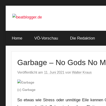
Zum
Inhalt
springen
…
beatblogger.de
and
Home
the
VÖ-Vorschau
Die Redaktion
beat
goes
on
Garbage – No Gods No M
Veröffentlicht am
11. Juni 2021
von
Walter Kraus
(c) Garbage
So etwas wie Stress oder unnötige Eile kennen 