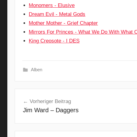
Monomers - Elusive
Dream Evil - Metal Gods
Mother Mother - Grief Chapter
Mirrors For Princes - What We Do With What
King Creosote - I DES
Alben
A
Beitragsnavigation
l
Vorheriger Beitrag
t
Jim Ward – Daggers
e
r
n
a