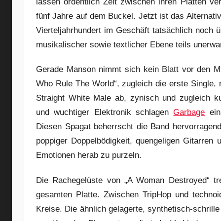
lassen ordentlich Zeit zwischen ihren Platten v
fünf Jahre auf dem Buckel. Jetzt ist das Alterna
Vierteljahrhundert im Geschäft tatsächlich noch
musikalischer sowie textlicher Ebene teils unerwa
Gerade Manson nimmt sich kein Blatt vor den M
Who Rule The World“, zugleich die erste Single,
Straight White Male ab, zynisch und zugleich ku
und wuchtiger Elektronik schlagen
Garbage
ein 
Diesen Spagat beherrscht die Band hervorragend
poppiger Doppelbödigkeit, quengeligen Gitarren 
Emotionen herab zu purzeln.
Die Rachegelüste von „A Woman Destroyed“ treff
gesamten Platte. Zwischen TripHop und techno
Kreise. Die ähnlich gelagerte, synthetisch-schril