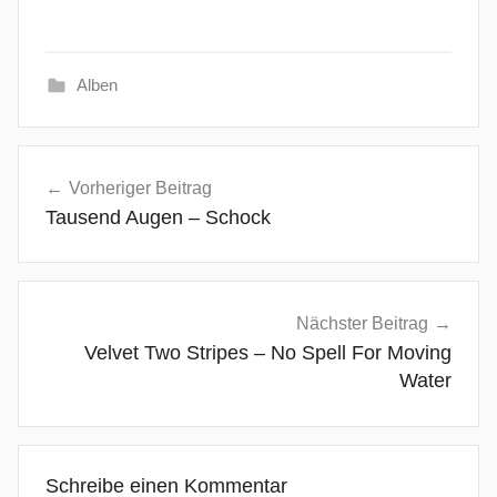
Alben
8
Beitragsnavigation
9
Vorheriger Beitrag
c
Tausend Augen – Schock
c
,
A
c
Nächster Beitrag
t
Velvet Two Stripes – No Spell For Moving
i
Water
o
n
R
Schreibe einen Kommentar
e