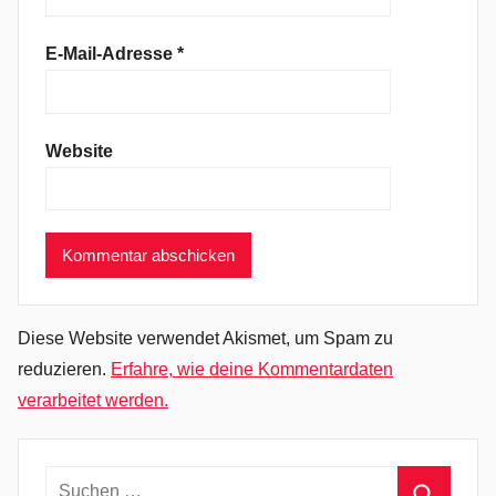
n
n
E-Mail-Adresse
*
y
,
H
Website
u
n
n
y
'
s
N
Diese Website verwendet Akismet, um Spam zu
e
reduzieren.
Erfahre, wie deine Kommentardaten
w
verarbeitet werden.
P
l
a
Suchen