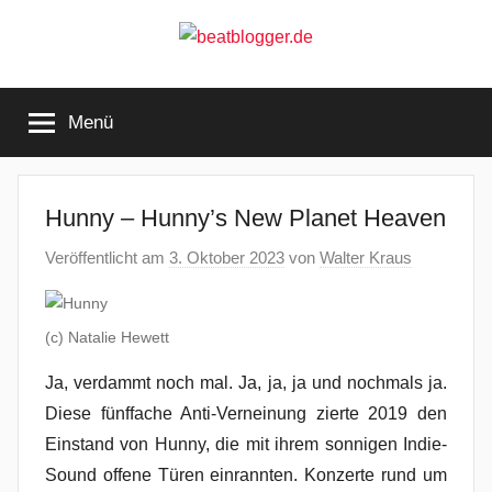
Zum
Inhalt
springen
beatblogger.de
…
and
Menü
the
beat
goes
on
Hunny – Hunny’s New Planet Heaven
Veröffentlicht am
3. Oktober 2023
von
Walter Kraus
(c) Natalie Hewett
Ja, verdammt noch mal. Ja, ja, ja und nochmals ja.
Diese fünffache Anti-Verneinung zierte 2019 den
Einstand von Hunny, die mit ihrem sonnigen Indie-
Sound offene Türen einrannten. Konzerte rund um