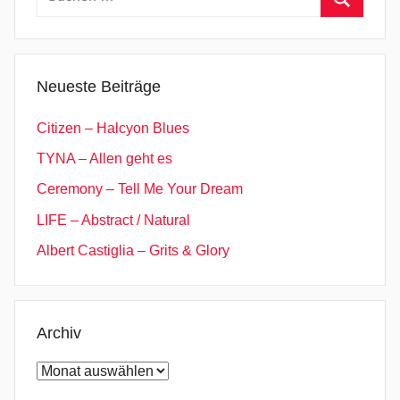
n
nach:
Suchen
e
t
H
Neueste Beiträge
e
a
Citizen – Halcyon Blues
v
TYNA – Allen geht es
e
Ceremony – Tell Me Your Dream
n
,
LIFE – Abstract / Natural
I
Albert Castiglia – Grits & Glory
n
d
i
e
Archiv
P
Archiv
o