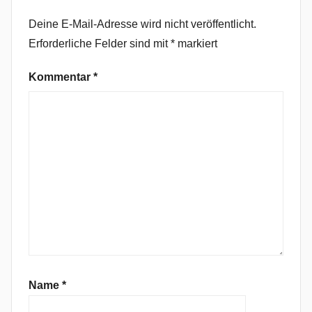
a
Deine E-Mail-Adresse wird nicht veröffentlicht.
c
Erforderliche Felder sind mit
*
markiert
t
i
Kommentar
*
o
n
,
B
i
g
S
t
a
r
,
H
Name
*
u