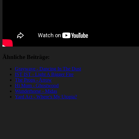
Ähnliche Beiträge:
Graywave - Dancing In The Dust
IST IST - Light A Bigger Fire
The Props - Arrow
Hi Mum - Ghostwood
Wunderhorse - Midas
Yard Act - Where's My Utopia?