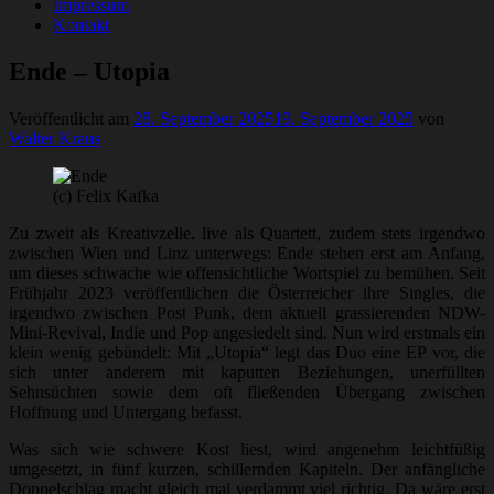
Impressum
Kontakt
Ende – Utopia
Veröffentlicht am
28. September 2025
19. September 2025
von
Walter Kraus
(c) Felix Kafka
Zu zweit als Kreativzelle, live als Quartett, zudem stets irgendwo
zwischen Wien und Linz unterwegs: Ende stehen erst am Anfang,
um dieses schwache wie offensichtliche Wortspiel zu bemühen. Seit
Frühjahr 2023 veröffentlichen die Österreicher ihre Singles, die
irgendwo zwischen Post Punk, dem aktuell grassierenden NDW-
Mini-Revival, Indie und Pop angesiedelt sind. Nun wird erstmals ein
klein wenig gebündelt: Mit „Utopia“ legt das Duo eine EP vor, die
sich unter anderem mit kaputten Beziehungen, unerfüllten
Sehnsüchten sowie dem oft fließenden Übergang zwischen
Hoffnung und Untergang befasst.
Was sich wie schwere Kost liest, wird angenehm leichtfüßig
umgesetzt, in fünf kurzen, schillernden Kapiteln. Der anfängliche
Doppelschlag macht gleich mal verdammt viel richtig. Da wäre erst