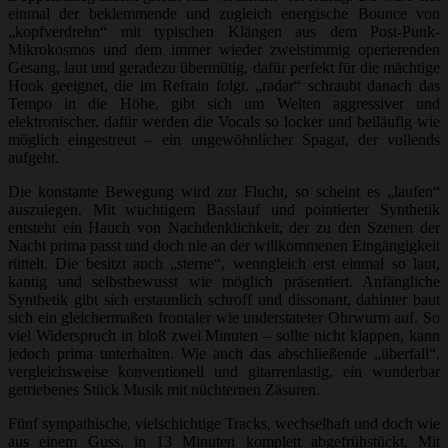
einmal der beklemmende und zugleich energische Bounce von
„kopfverdrehn“ mit typischen Klängen aus dem Post-Punk-
Mikrokosmos und dem immer wieder zweistimmig operierenden
Gesang, laut und geradezu übermütig, dafür perfekt für die mächtige
Hook geeignet, die im Refrain folgt. „radar“ schraubt danach das
Tempo in die Höhe, gibt sich um Welten aggressiver und
elektronischer, dafür werden die Vocals so locker und beiläufig wie
möglich eingestreut – ein ungewöhnlicher Spagat, der vollends
aufgeht.
Die konstante Bewegung wird zur Flucht, so scheint es „laufen“
auszulegen. Mit wuchtigem Basslauf und pointierter Synthetik
entsteht ein Hauch von Nachdenklichkeit, der zu den Szenen der
Nacht prima passt und doch nie an der willkommenen Eingängigkeit
rüttelt. Die besitzt auch „sterne“, wenngleich erst einmal so laut,
kantig und selbstbewusst wie möglich präsentiert. Anfängliche
Synthetik gibt sich erstaunlich schroff und dissonant, dahinter baut
sich ein gleichermaßen frontaler wie understateter Ohrwurm auf. So
viel Widerspruch in bloß zwei Minuten – sollte nicht klappen, kann
jedoch prima unterhalten. Wie auch das abschließende „überfall“,
vergleichsweise konventionell und gitarrenlastig, ein wunderbar
getriebenes Stück Musik mit nüchternen Zäsuren.
Fünf sympathische, vielschichtige Tracks, wechselhaft und doch wie
aus einem Guss, in 13 Minuten komplett abgefrühstückt. Mit