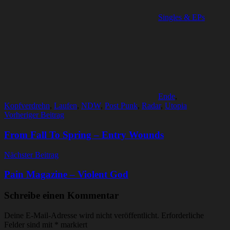
Singles & EPs
Ende
,
Kopfverdrehn
,
Laufen
,
NDW
,
Post Punk
,
Radar
,
Utopia
Beitragsnavigation
Vorheriger Beitrag
From Fall To Spring – Entry Wounds
Nächster Beitrag
Pain Magazine – Violent God
Schreibe einen Kommentar
Deine E-Mail-Adresse wird nicht veröffentlicht.
Erforderliche
Felder sind mit
*
markiert