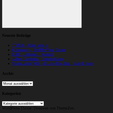
Suchen
Neueste Beiträge
TYNA – Allen geht es
Ceremony – Tell Me Your Dream
LIFE – Abstract / Natural
Albert Castiglia – Grits & Glory
Swiss Army Wife – I Love You, But I Hate It Here
Archiv
Archiv
Kategorien
Kategorien
WordPress-Theme: Donovan von ThemeZee.