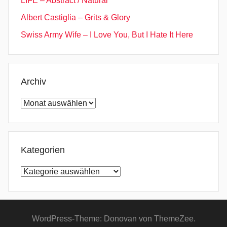
LIFE – Abstract / Natural
B
Albert Castiglia – Grits & Glory
u
r
Swiss Army Wife – I Love You, But I Hate It Here
i
e
d
Archiv
A
l
Archiv
l
T
h
Kategorien
e
A
Kategorien
n
s
w
e
WordPress-Theme: Donovan von ThemeZee.