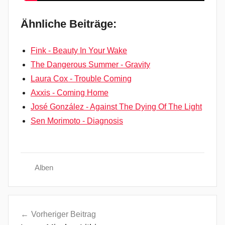
Ähnliche Beiträge:
Fink - Beauty In Your Wake
The Dangerous Summer - Gravity
Laura Cox - Trouble Coming
Axxis - Coming Home
José González - Against The Dying Of The Light
Sen Morimoto - Diagnosis
Alben
A
Beitragsnavigation
c
Vorheriger Beitrag
o