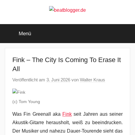
Zum
Inhalt
springen
beatblogger.de
…
and
Menü
the
beat
goes
on
Fink – The City Is Coming To Erase It
All
Veröffentlicht am
3. Juni 2026
von
Walter Kraus
(c) Tom Young
Was Fin Greenall aka
Fink
seit Jahren aus seiner
Akustik-Gitarre herausholt, weiß zu beeindrucken.
Der Musiker und nahezu Dauer-Tourende sieht das