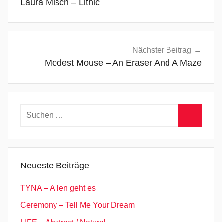
Laura Misch – Lithic
u
s
t
i
Nächster Beitrag
c
Modest Mouse – An Eraser And A Maze
,
F
i
Suchen
n
k
nach:
Suchen
,
F
o
Neueste Beiträge
l
k
TYNA – Allen geht es
,
Ceremony – Tell Me Your Dream
I