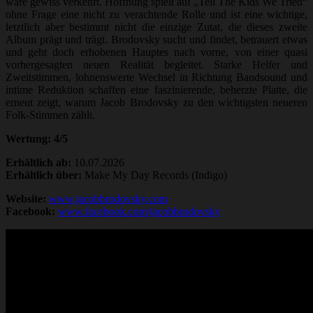
wäre gewiss verkehrt. Hoffnung spielt auf „Tell The Kids We Tried“
ohne Frage eine nicht zu verachtende Rolle und ist eine wichtige,
letztlich aber bestimmt nicht die einzige Zutat, die dieses zweite
Album prägt und trägt. Brodovsky sucht und findet, betrauert etwas
und geht doch erhobenen Hauptes nach vorne, von einer quasi
vorhergesagten neuen Realität begleitet. Starke Helfer und
Zweitstimmen, lohnenswerte Wechsel in Richtung Bandsound und
intime Reduktion schaffen eine faszinierende, beherzte Platte, die
erneut zeigt, warum Jacob Brodovsky zu den wichtigsten neueren
Folk-Stimmen zählt.
Wertung: 4/5
Erhältlich ab:
10.07.2026
Erhältlich über:
Make My Day Records (Indigo)
Website:
www.jacobbrodovsky.com
Facebook:
www.facebook.com/jacobbrodovsky