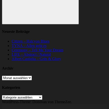
Suchen
Neueste Beiträge
Citizen – Halcyon Blues
TYNA – Allen geht es
Ceremony – Tell Me Your Dream
LIFE – Abstract / Natural
Albert Castiglia – Grits & Glory
Archiv
Archiv
Kategorien
Kategorien
WordPress-Theme: Donovan von ThemeZee.