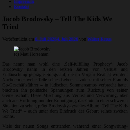
Impressum
Kontakt
Jacob Brodovsky – Tell The Kids We
Tried
Veröffentlicht am
6. Juli 2026
4. Juli 2026
von
Walter Kraus
(c) Matt Horseman
Das nennt man wohl eine ‚Self-fulfilling Prophecy‘: Jacob
Brodovsky nahm in den letzten Jahren von Verlust und
Enttäuschung geprägte Songs auf, die im Vorjahr Realität wurden.
Nachdem er weite Teile seines Lebens – zuletzt mit seiner Frau als
Co-Geschäftsführer – in jüdischen Sommercamps verbracht hatte,
brachten ihn politische Spannungen zum Rückzug von seiner
Gemeinschaft. Diese Mischung aus Verlust und Verwirrung, aber
auch aus Hoffnung und der Ermutigung, das Gute in einer schweren
Situation zu sehen, prägt Brodovskys zweites Album „Tell The Kids
We Tried“ – auch unter dem Eindruck der Geburt seines zweiten
Sohns.
Viele der neuen Songs entstanden während einer Songwriting-