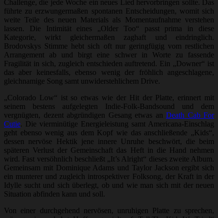
Challenge, die jede Woche ein neues Lied hervorbringen sollte. Das
führte zu erzwungermaßen spontanen Entscheidungen, womit sich
weite Teile des neuen Materials als Momentaufnahme verstehen
lassen. Die Intimität eines „Older Too“ passt prima in diese
Kategorie, wirkt gleichermaßen zaghaft und eindringlich.
Brodovskys Stimme hebt sich oft nur geringfügig vom restlichen
Arrangement ab und birgt eine schwer in Worte zu fassende
Fragilität in sich, zugleich entschieden auftretend. Ein „Downer“ ist
das aber keinesfalls, ebenso wenig der fröhlich angeschlagene,
gleichnamige Song samt unwiderstehlichem Drive.
„Colorado Low“ ist so etwas wie der Hit der Platte, erinnert mit
seinem bestens aufgelegten Indie-Folk-Bandsound und dem
vergnügten, dezent abgründigen Gesang etwas an
Death Cab For
Cutie
. Die vierminütige Energieleistung samt Americana-Einschlag
geht ebenso wenig aus dem Kopf wie das anschließende „Kids“,
dessen nervöse Hektik jene innere Unruhe beschwört, die beim
späteren Verlust der Gemeinschaft das Heft in die Hand nehmen
wird. Fast versöhnlich beschließt „It’s Alright“ dieses zweite Album.
Gemeinsam mit Dominique Adams und Taylor Jackson ergibt sich
ein munterer und zugleich introspektiver Folksong, der Kraft in der
Idylle sucht und sich überlegt, ob und wie man sich mit der neuen
Situation abfinden kann und soll.
Von einer durchgehend nervösen, unruhigen Platte zu sprechen,