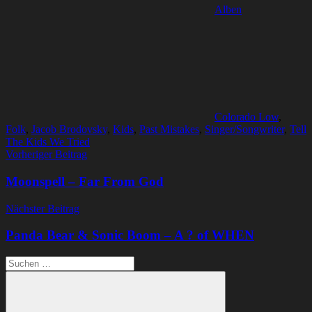
Alben
Colorado Low
,
Folk
,
Jacob Brodovsky
,
Kids
,
Past Mistakes
,
Singer/Songwriter
,
Tell
The Kids We Tried
Beitragsnavigation
Vorheriger Beitrag
Moonspell – Far From God
Nächster Beitrag
Panda Bear & Sonic Boom – A ? of WHEN
Suchen
nach: