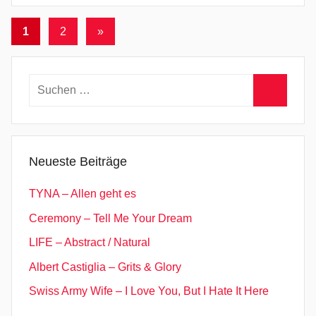
Seitennummerierung
Nächste
1
2
»
Beiträge
der
Beiträge
Suchen
nach:
Suchen
Neueste Beiträge
TYNA – Allen geht es
Ceremony – Tell Me Your Dream
LIFE – Abstract / Natural
Albert Castiglia – Grits & Glory
Swiss Army Wife – I Love You, But I Hate It Here