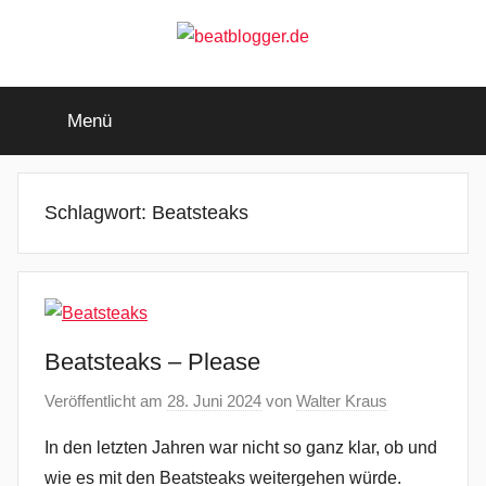
Zum
Inhalt
springen
beatblogger.de
…
and
Menü
the
beat
goes
on
Schlagwort:
Beatsteaks
Beatsteaks – Please
Veröffentlicht am
28. Juni 2024
von
Walter Kraus
In den letzten Jahren war nicht so ganz klar, ob und
wie es mit den Beatsteaks weitergehen würde.