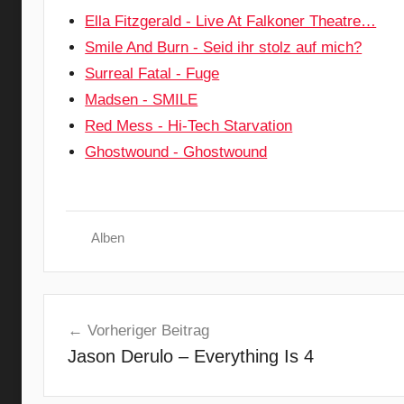
Ella Fitzgerald - Live At Falkoner Theatre…
Smile And Burn - Seid ihr stolz auf mich?
Surreal Fatal - Fuge
Madsen - SMILE
Red Mess - Hi-Tech Starvation
Ghostwound - Ghostwound
Alben
A
Beitragsnavigation
l
Vorheriger Beitrag
t
Jason Derulo – Everything Is 4
e
r
n