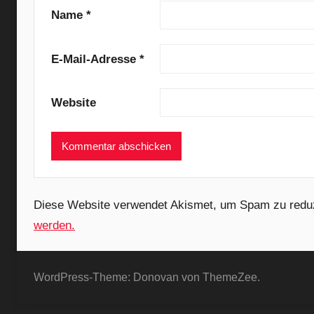
a
Name
*
k
s
E-Mail-Adresse
*
,
F
Website
i
g
h
t
b
a
Diese Website verwendet Akismet, um Spam zu redu
l
werden.
l
,
P
WordPress-Theme: Donovan von ThemeZee.
u
n