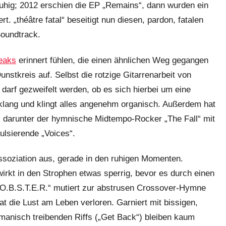
 ruhig; 2012 erschien die EP „Remains“, dann wurden ein
t. „théâtre fatal“ beseitigt nun diesen, pardon, fatalen
Soundtrack.
eaks
erinnert fühlen, die einen ähnlichen Weg gegangen
unstkreis auf. Selbst die rotzige Gitarrenarbeit von
 darf gezweifelt werden, ob es sich hierbei um eine
 klang und klingt alles angenehm organisch. Außerdem hat
t, darunter der hymnische Midtempo-Rocker „The Fall“ mit
ulsierende „Voices“.
ssoziation aus, gerade in den ruhigen Momenten.
wirkt in den Strophen etwas sperrig, bevor es durch einen
 „L.O.B.S.T.E.R.“ mutiert zur abstrusen Crossover-Hymne
at die Lust am Leben verloren. Garniert mit bissigen,
anisch treibenden Riffs („Get Back“) bleiben kaum