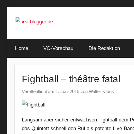
Zum
Inhalt
springen
…
beatblogger.de
and
Home
the
VÖ-Vorschau
Die Redaktion
beat
goes
on
Fightball – théâtre fatal
Veröffentlicht am
1. Juni 2015
von
Walter Kraus
Langsam aber sicher entwachsen Fightball dem Pun
das Quintett schnell den Ruf als patente Live-Ba