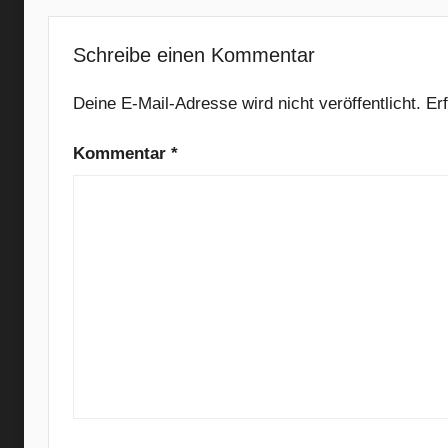
a
t
Schreibe einen Kommentar
i
v
Deine E-Mail-Adresse wird nicht veröffentlicht.
Er
e
Kommentar
*
R
o
c
k
,
B
e
a
t
s
t
e